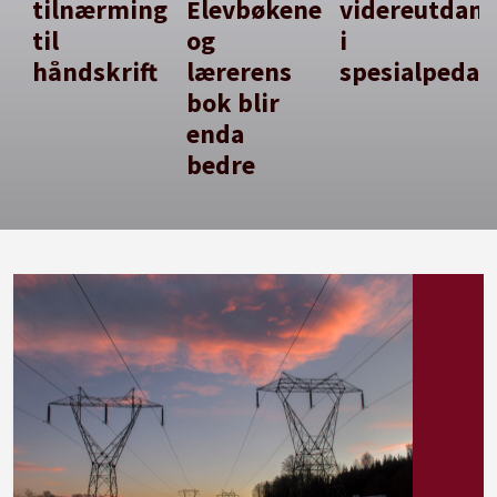
tilnærming
Elevbøkene
videreutdan
til
og
i
håndskrift
lærerens
spesialpedag
bok blir
enda
bedre