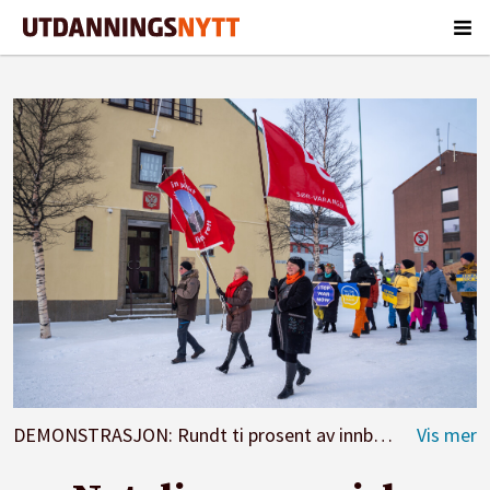
DEMONSTRASJON: Rundt ti prosent av innbyggerne i Kirkenes er russere. Også i denne byen har det vært demonstrasjoner mot Putins invasjon av Ukraina. Flere av demonstrantene ropte slagord mot president Putin og krigen da de passerte Russlands generalkonsulat i Kirkenes.