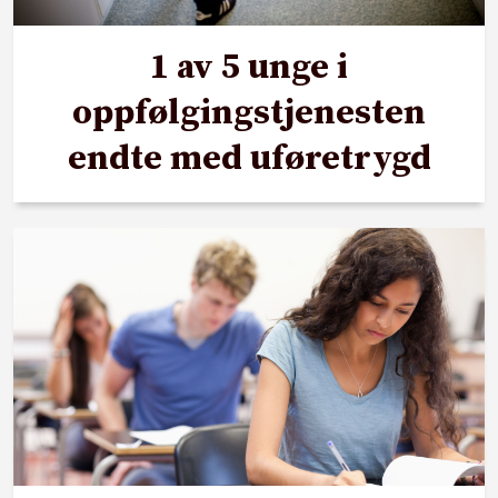
1 av 5 unge i
oppfølgingstjenesten
endte med uføretrygd