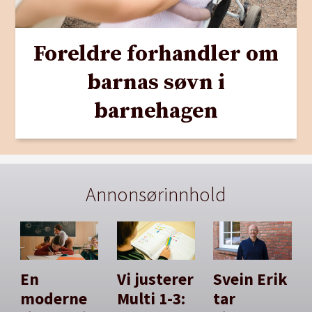
Foreldre forhandler om
barnas søvn i
barnehagen
Annonsørinnhold
En
Vi justerer
Svein Erik
moderne
Multi 1-3:
tar