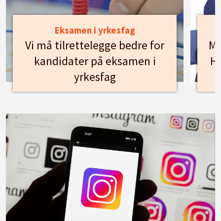
Eksamen i yrkesfag
Vi må tilrettelegge bedre for
Mø
kandidater på eksamen i
Hu
yrkesfag