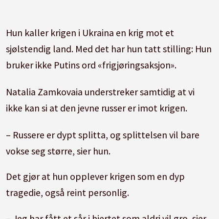
Hun kaller krigen i Ukraina en krig mot et
sjølstendig land. Med det har hun tatt stilling: Hun
bruker ikke Putins ord «frigjøringsaksjon».
Natalia Zamkovaia understreker samtidig at vi
ikke kan si at den jevne russer er imot krigen.
– Russere er dypt splitta, og splittelsen vil bare
vokse seg større, sier hun.
Det gjør at hun opplever krigen som en dyp
tragedie, også reint personlig.
– Jeg har fått et sår i hjertet som aldri vil gro, sier