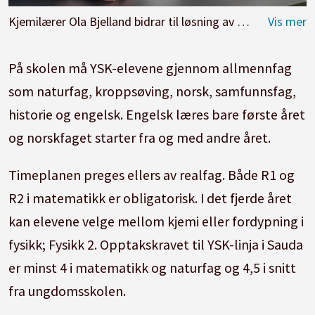
Kjemilærer Ola Bjelland bidrar til løsning av oppgaver sammen med Sander Joa til venstre og Martin Fisketjønn til høyre.
På skolen må YSK-elevene gjennom allmennfag
som naturfag, kroppsøving, norsk, samfunnsfag,
historie og engelsk. Engelsk læres bare første året
og norskfaget starter fra og med andre året.
Timeplanen preges ellers av realfag. Både R1 og
R2 i matematikk er obligatorisk. I det fjerde året
kan elevene velge mellom kjemi eller fordypning i
fysikk; Fysikk 2. Opptakskravet til YSK-linja i Sauda
er minst 4 i matematikk og naturfag og 4,5 i snitt
fra ungdomsskolen.