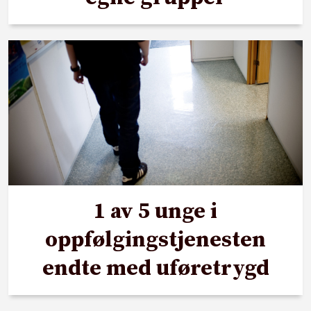
1 av 5 unge i
oppfølgingstjenesten
endte med uføretrygd