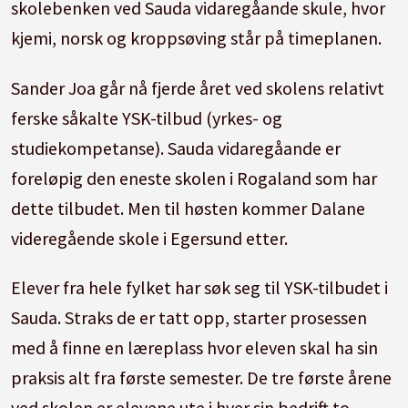
skolebenken ved Sauda vidaregåande skule, hvor
kjemi, norsk og kroppsøving står på timeplanen.
Sander Joa går nå fjerde året ved skolens relativt
ferske såkalte YSK-tilbud (yrkes- og
studiekompetanse). Sauda vidaregåande er
foreløpig den eneste skolen i Rogaland som har
dette tilbudet. Men til høsten kommer Dalane
videregående skole i Egersund etter.
Elever fra hele fylket har søk seg til YSK-tilbudet i
Sauda. Straks de er tatt opp, starter prosessen
med å finne en læreplass hvor eleven skal ha sin
praksis alt fra første semester. De tre første årene
ved skolen er elevene ute i hver sin bedrift to