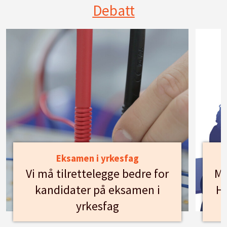
Debatt
Eksamen i yrkesfag
Vi må tilrettelegge bedre for
Mø
kandidater på eksamen i
Hu
yrkesfag