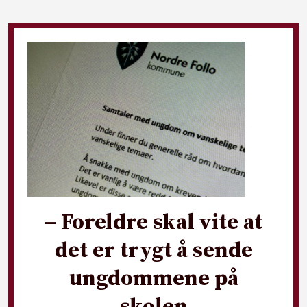
– Foreldre skal vite at
det er trygt å sende
ungdommene på
skolen