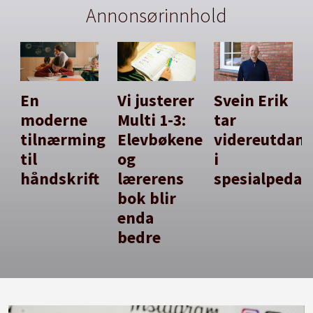
Annonsørinnhold
En
Vi justerer
Svein Erik
moderne
Multi 1-3:
tar
tilnærming
Elevbøkene
videreutdan
til
og
i
håndskrift
lærerens
spesialpedag
bok blir
enda
bedre