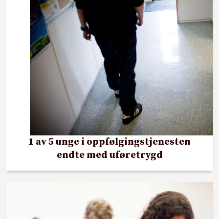
1 av 5 unge i oppfølgingstjenesten
endte med uføretrygd