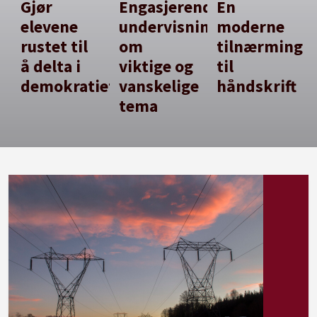
Gjør
Engasjerende
En
elevene
undervisning
moderne
rustet til
om
tilnærming
å delta i
viktige og
til
demokratiet
vanskelige
håndskrift
tema