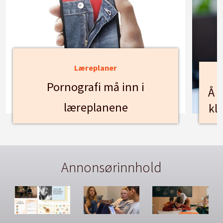
Læreplaner
Pornografi må inn i
Å f
læreplanene
kl
Annonsørinnhold