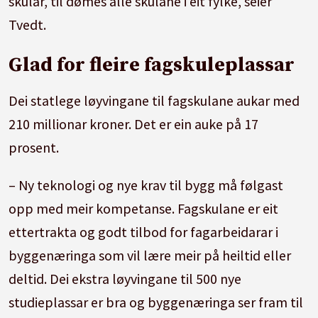
skular, til dømes alle skulane i eit fylke, seier
Tvedt.
Glad for fleire fagskuleplassar
Dei statlege løyvingane til fagskulane aukar med
210 millionar kroner. Det er ein auke på 17
prosent.
– Ny teknologi og nye krav til bygg må følgast
opp med meir kompetanse. Fagskulane er eit
ettertrakta og godt tilbod for fagarbeidarar i
byggenæringa som vil lære meir på heiltid eller
deltid. Dei ekstra løyvingane til 500 nye
studieplassar er bra og byggenæringa ser fram til