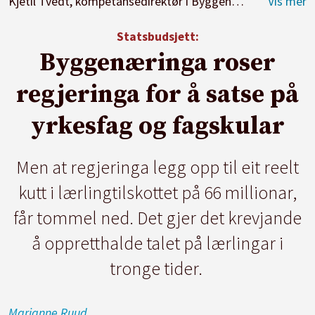
Kjetil Tvedt, kompetansedirektør i Byggenæringens landsforening
Statsbudsjett:
Byggenæringa roser
regjeringa for å satse på
yrkesfag og fagskular
Men at regjeringa legg opp til eit reelt
kutt i lærlingtilskottet på 66 millionar,
får tommel ned. Det gjer det krevjande
å oppretthalde talet på lærlingar i
tronge tider.
Marianne
Ruud