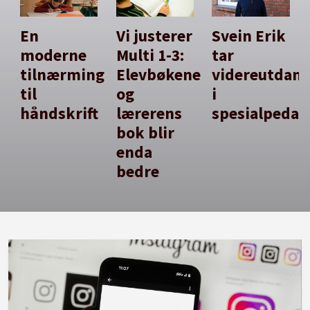
En
Vi justerer
Svein Erik
moderne
Multi 1-3:
tar
tilnærming
Elevbøkene
videreutdan
til
og
i
håndskrift
lærerens
spesialpedag
bok blir
enda
bedre