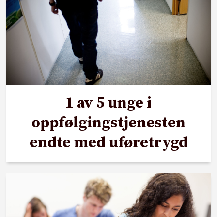
1 av 5 unge i
oppfølgingstjenesten
endte med uføretrygd