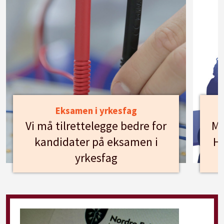
Eksamen i yrkesfag
Vi må tilrettelegge bedre for
Mø
kandidater på eksamen i
Hu
yrkesfag