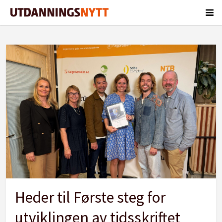
Tag:
line
fredheim
storvik
Heder til Første steg for
utviklingen av tidsskriftet