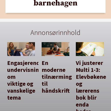
barnehagen
Annonsørinnhold
Engasjerende
En
Vi justerer
undervisning
moderne
Multi 1-3:
om
tilnærming
Elevbøkene
viktige og
til
og
vanskelige
håndskrift
lærerens
tema
bok blir
enda