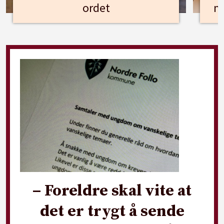
ordet
m
– Foreldre skal vite at
det er trygt å sende