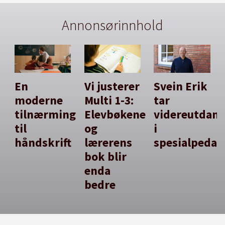
Annonsørinnhold
En
Vi justerer
Svein Erik
moderne
Multi 1-3:
tar
tilnærming
Elevbøkene
videreutdan
til
og
i
håndskrift
lærerens
spesialpedag
bok blir
enda
bedre