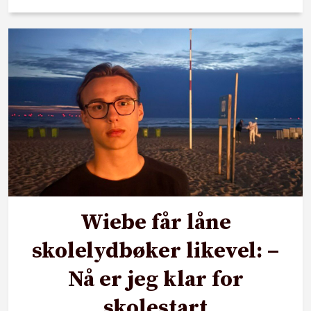
Wiebe får låne
skolelydbøker likevel: –
Nå er jeg klar for
skolestart