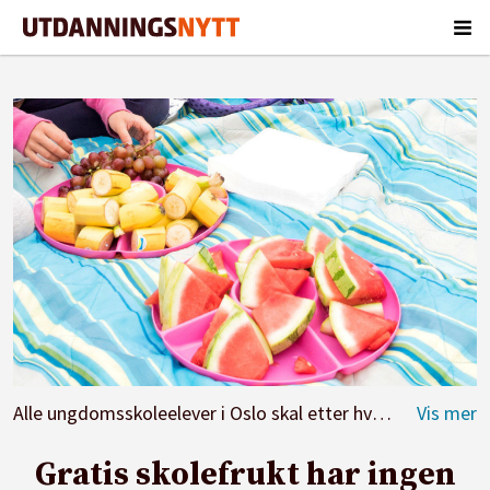
Alle ungdomsskoleelever i Oslo skal etter hvert få tilbud om gratis frukt. Ill. foto: Erik M. Sundt
Gratis skolefrukt har ingen