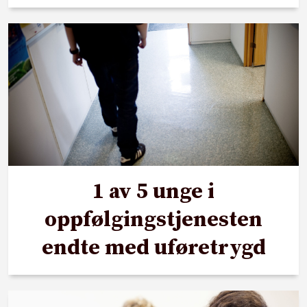
1 av 5 unge i
oppfølgingstjenesten
endte med uføretrygd