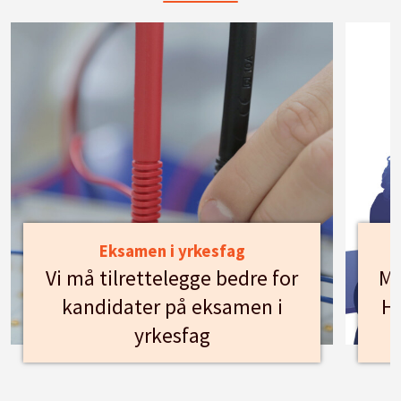
Eksamen i yrkesfag
Vi må tilrettelegge bedre for
Mø
kandidater på eksamen i
Hu
yrkesfag