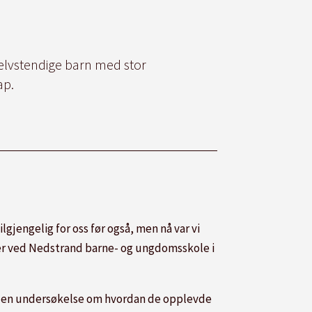
selvstendige barn med stor
ap.
lgjengelig for oss før også, men nå var vi
lærer ved Nedstrand barne- og ungdomsskole i
 på en undersøkelse om hvordan de opplevde