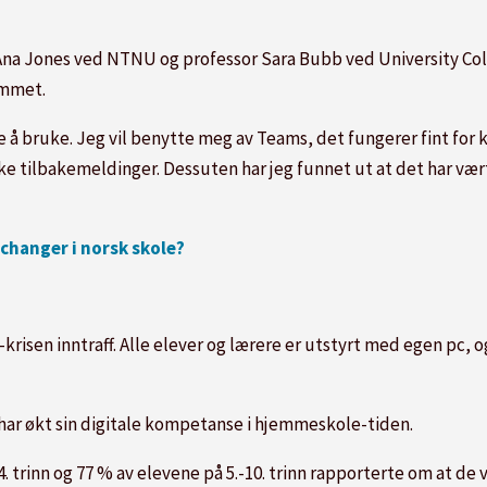
i-Ana Jones ved NTNU og professor Sara Bubb ved University C
ommet.
te å bruke. Jeg vil benytte meg av Teams, det fungerer fint f
ke tilbakemeldinger. Dessuten har jeg funnet ut at det har vært
changer i norsk skole?
risen inntraff. Alle elever og lærere er utstyrt med egen pc, o
e har økt sin digitale kompetanse i hjemmeskole-tiden.
. trinn og 77 % av elevene på 5.-10. trinn rapporterte om at de va