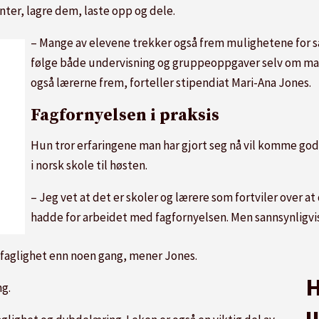
ter, lagre dem, laste opp og dele.
– Mange av elevene trekker også frem mulighetene for sa
følge både undervisning og gruppeoppgaver selv om ma
også lærerne frem, forteller stipendiat Mari-Ana Jones.
Fagfornyelsen i praksis
Hun tror erfaringene man har gjort seg nå vil komme god
i norsk skole til høsten.
– Jeg vet at det er skoler og lærere som fortviler over a
hadde for arbeidet med fagfornyelsen. Men sannsynligvis 
faglighet enn noen gang, mener Jones.
H
ng.
u