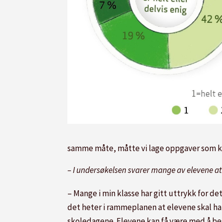
samme måte, måtte vi lage oppgaver som kun
– I undersøkelsen svarer mange av elevene at 
– Mange i min klasse har gitt uttrykk for d
det heter i rammeplanen at elevene skal ha m
skoledagene. Elevene kan få være med å be