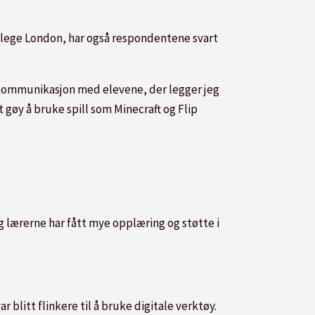
ollege London, har også respondentene svart
or kommunikasjon med elevene, der legger jeg
 gøy å bruke spill som Minecraft og Flip
g lærerne har fått mye opplæring og støtte i
r blitt flinkere til å bruke digitale verktøy.