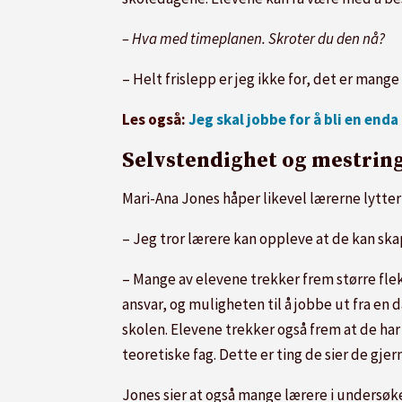
– Hva med timeplanen. Skroter du den nå?
– Helt frislepp er jeg ikke for, det er mang
Les også:
Jeg skal jobbe for å bli en end
Selvstendighet og mestrin
Mari-Ana Jones håper likevel lærerne lytte
– Jeg tror lærere kan oppleve at de kan ska
– Mange av elevene trekker frem større fleks
ansvar, og muligheten til å jobbe ut fra en 
skolen. Elevene trekker også frem at de har
teoretiske fag. Dette er ting de sier de gjer
Jones sier at også mange lærere i undersøke