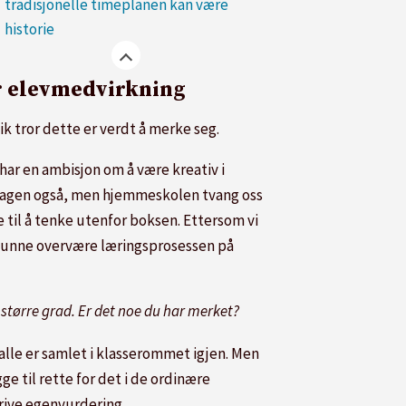
tradisjonelle timeplanen kan være
historie
 elevmedvirkning
ik tror dette er verdt å merke seg.
har en ambisjon om å være kreativ i
agen også, men hjemmeskolen tvang oss
e til å tenke utenfor boksen. Ettersom vi
kunne overvære læringsprosessen på
 større grad. Er det noe du har merket?
alle er samlet i klasserommet igjen. Men
ge til rette for det i de ordinære
rive egenvurdering.