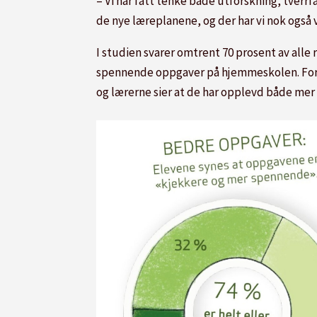
– Vi har fått tenke både utforskning, tverrf
de nye læreplanene, og der har vi nok også
I studien svarer omtrent 70 prosent av alle
spennende oppgaver på hjemmeskolen. Fore
og lærerne sier at de har opplevd både mer 