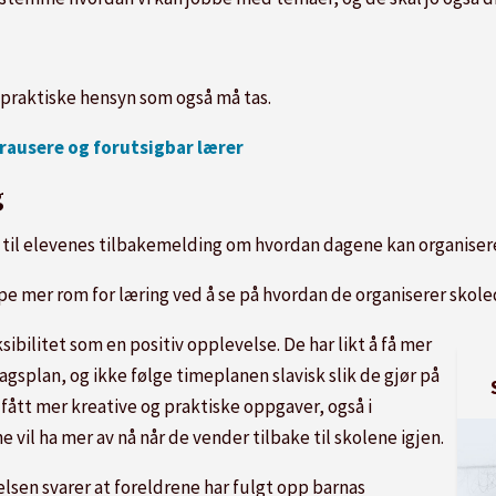
e praktiske hensyn som også må tas.
a rausere og forutsigbar lærer
g
r til elevenes tilbakemelding om hvordan dagene kan organiser
pe mer rom for læring ved å se på hvordan de organiserer skole
ibilitet som en positiv opplevelse. De har likt å få mer
dagsplan, og ikke følge timeplanen slavisk slik de gjør på
 fått mer kreative og praktiske oppgaver, også i
ne vil ha mer av nå når de vender tilbake til skolene igjen.
lsen svarer at foreldrene har fulgt opp barnas