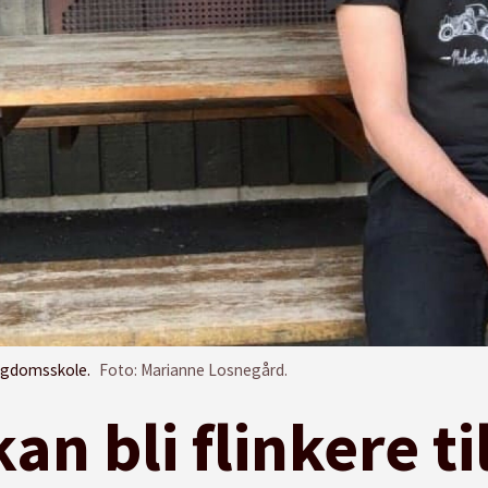
ungdomsskole.
Foto: Marianne Losnegård.
an bli flinkere til