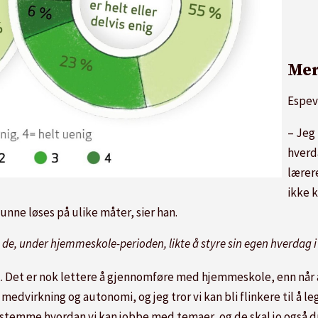
Mer
Espev
– Jeg 
hverd
lærer
ikke 
ne løses på ulike måter, sier han.
de, under hjemmeskole-perioden, likte å styre sin egen hverdag i
et. Det er nok lettere å gjennomføre med hjemmeskole, enn når 
edvirkning og autonomi, og jeg tror vi kan bli flinkere til å leg
stemme hvordan vi kan jobbe med temaer, og de skal jo også d