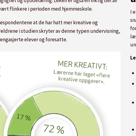
aglighet og dybdelæring. Leken er også en viktig del av
 vært flinkere i perioden med hjemmeskole.
I 
sn
 respondentene at de har hatt mer kreative og
fo
ldrene i studien skryter av denne typen undervisning,
læ
engasjerte elever og foresatte.
un
Le