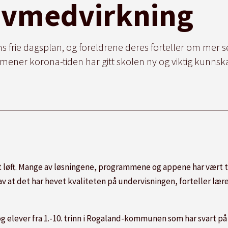
levmedvirkning
ns frie dagsplan, og foreldrene deres forteller om mer 
 mener korona-tiden har gitt skolen ny og viktig kunnsk
talt løft. Mange av løsningene, programmene og appene har vært ti
kk av at det har hevet kvaliteten på undervisningen, forteller 
 og elever fra 1.-10. trinn i Rogaland-kommunen som har svart