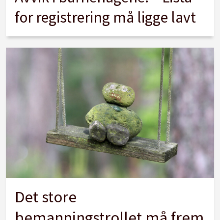
for registrering må ligge lavt
Det store
bemanningstrollet må frem