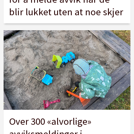
blir lukket uten at noe skjer
Over 300 «alvorlige»
avviksmeldinger i