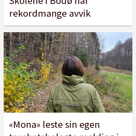
Skolene i Bodø har
rekordmange avvik
«Mona» leste sin egen