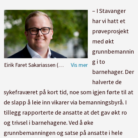
– I Stavanger
har vi hatt et
prøveprosjekt
med økt
grunnbemannin
g i to
Eirik Faret Sakariassen (SV) får ansvaret for oppvekstsektoren i Stavanger. Foto: SV
barnehager. Der
halverte de
sykefraværet på kort tid, noe som igjen førte til at
de slapp å leie inn vikarer via bemanningsbyrå. I
tillegg rapporterte de ansatte at det gav økt ro
og trivsel i barnehagene. Ved å øke
grunnbemanningen og satse på ansatte i hele