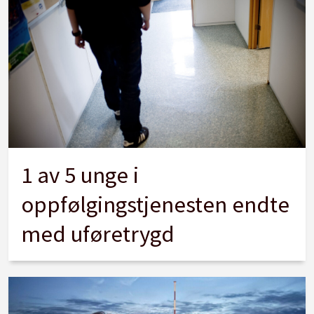
1 av 5 unge i
oppfølgingstjenesten endte
med uføretrygd