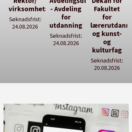
Avdelingsdirektør
Dekan for
Her kan
tsleiar
- Avdeling
Fakultet
du utlyse
for
for
en ledig
:
utdanning
lærerutdanning
stilling
og kunst-
Søknadsfrist:
Se våre
og
24.08.2026
stillingspakker
kulturfag
Søknadsfrist:
20.08.2026