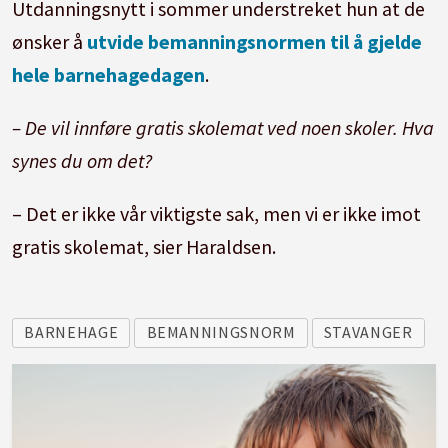
Utdanningsnytt i sommer understreket hun at de
Oppfylle helsesykepleiernorm i skolen
ønsker å
utvide bemanningsnormen til å gjelde
Arbeide mot digital mobbing
hele barnehagedagen
.
Fremskynde rehabiliteringen av Kvernevik,
– De vil innføre gratis skolemat ved noen skoler. Hva
Tastaveden og Vaulen skole
synes du om det?
Bygge ny skole på Storhaug så snart som mulig
– Det er ikke vår viktigste sak, men vi er ikke imot
gratis skolemat, sier Haraldsen.
En god by for barn og unge
Innføre gratis skolemat, innledningsvis i
BARNEHAGE
BEMANNINGSNORM
STAVANGER
områder med levekårsutfordringer
Holde hele barnetrygden utenfor beregning av
sosialhjelp