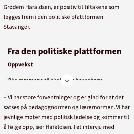
Grødem Haraldsen, er positiv til tiltakene som
legges frem i den politiske plattformen i
Stavanger.
Fra den politiske plattformen
Oppvekst
Øke rammene til skoler og barnehage
Senke SFO-prisene
– Vi har store forventninger og er glad for at det
satses på pedagognormen og lærernormen. Vi har
Innføre søskenmoderasjon mellom barnehage
jevnlige møter med politisk ledelse og kommer til
og SFO
å følge opp, sier Haraldsen. I et intervju med