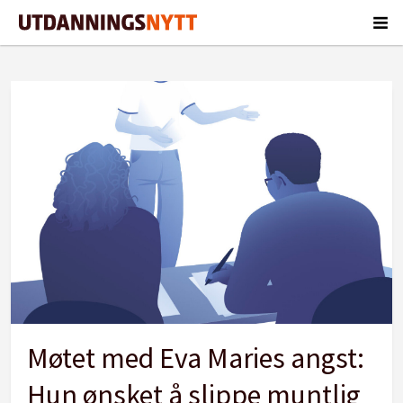
Tag:
stig
r
wigestrand
Møtet med Eva Maries angst:
Hun ønsket å slippe muntlig