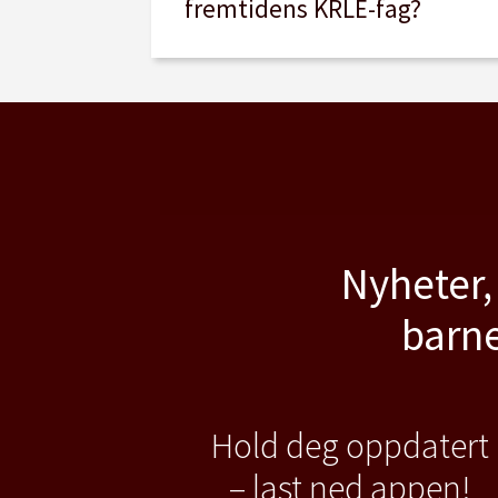
fremtidens KRLE-fag?
Nyheter,
barne
Hold deg oppdatert
– last ned appen!