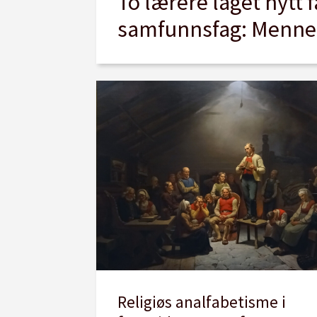
To lærere laget nytt 
samfunnsfag: Menne
Religiøs analfabetisme i