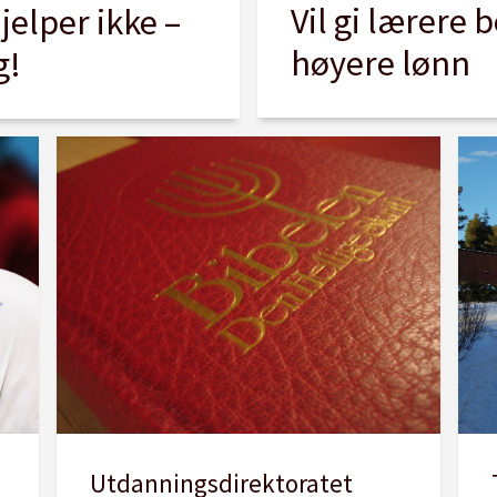
Vil gi lærere b
jelper ikke –
høyere lønn
g!
Utdanningsdirektoratet