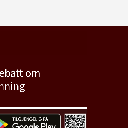
debatt om
anning