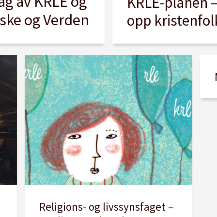
fag av KRLE og
KRLE-planen – 
ske og Verden
opp kristenfol
Religions- og livssynsfaget –