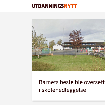
Tag:
indre
østfold
Barnets beste ble oversett
i skolenedleggelse