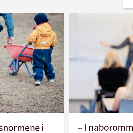
– I naboromme
snormene i