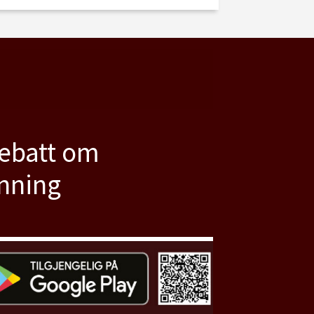
debatt om
anning