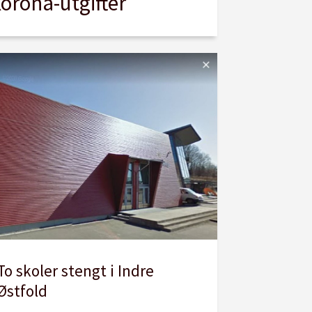
korona-utgifter
To skoler stengt i Indre
Østfold