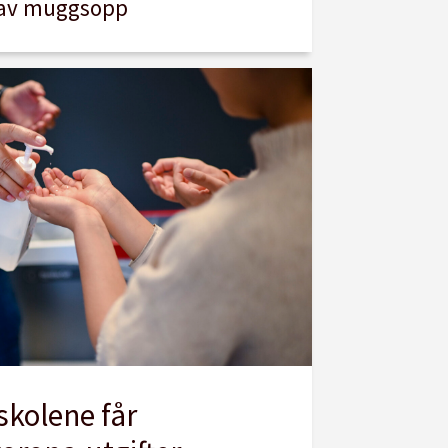
av muggsopp
skolene får