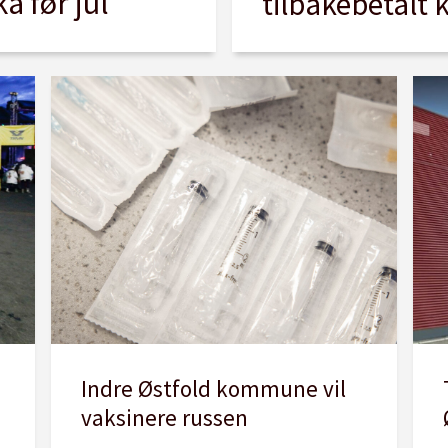
a før jul
tilbakebetalt 
Indre Østfold kommune vil
vaksinere russen