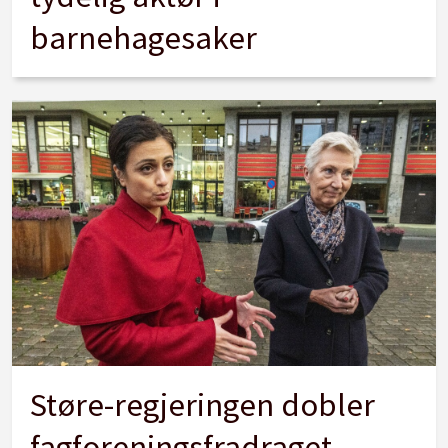
barnehagesaker
Støre-regjeringen dobler
fagforeningsfradraget