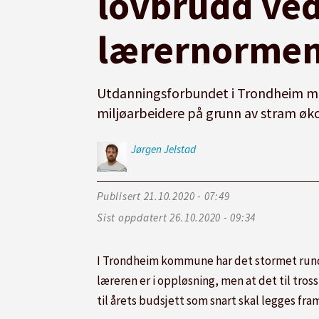
lovbrudd ved
lærernorme
Utdanningsforbundet i Trondheim mel
miljøarbeidere på grunn av stram øk
Jørgen
Jelstad
Publisert
21.10.2020 - 07:49
Sist oppdatert
26.10.2020 - 09:34
I Trondheim kommune har det stormet rund
læreren er i oppløsning, men at det til tros
til årets budsjett som snart skal legges fra