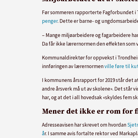
Før sommeren rapporterte Fagforbundet i
penger
. Dette er barne- og ungdomsarbeide
– Mange miljøarbeidere og fagarbeidere har 
Da får ikke lærernormen den effekten som va
Kommunaldirektør for oppvekst i Trondheim,
innføringen av lærernormen
ville føre til 
I kommunens årsrapport for 2019 står det a
andre årsverk må ut av skolene». Det står v
har, og at det i all hovedsak «skyldes fem sk
Mener det ikke er rom for f
Adresseavisen har skrevet om hvordan
Sjet
å
r. I samme avis fortalte rektor ved Markapl