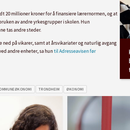
20 millioner kroner for å finansiere lærernormen, og at
i bruken av andre yrkesgrupper i skolen. Hun
ne tas andre steder.
 ned på vikarer, samt at årsvikariater og naturlig avgang
b ved andre enheter, sa hun
til Adresseavisen før
OMMUNEØKONOMI
TRONDHEIM
ØKONOMI