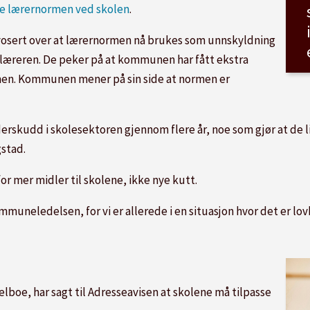
re lærernormen ved skolen
.
vosert over at lærernormen nå brukes som unnskyldning
 læreren. De peker på at kommunen har fått ekstra
rmen. Kommunen mener på sin side at normen er
udd i skolesektoren gjennom flere år, noe som gjør at de lig
gstad.
for mer midler til skolene, ikke nye kutt.
ommuneledelsen, for vi er allerede i en situasjon hvor det er l
boe, har sagt til Adresseavisen at skolene må tilpasse