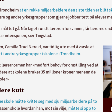
 Trondheim
at en rekke miljøarbeidere den siste tiden er blitt 
re og andre yrkesgrupper som gjerne jobber tett på elever me
måttet gå. Når laget rundt læreren forsvinner, får lærerne enda
r intensjonen, sier Tingstad.
 Camilla Trud Nereid, var tidlig ute med å varsle at
kutt i andre yrkesgrupper i skolene i Trondheim
.
t lærernormen har «medført behov for omstilling ved at
idere at skolene bruker 35 millioner kroner mer enn de
oler».
lere kutt
ne skole måtte kvitte seg med sju miljøarbeidere på to
assen skole hvordan han, mot sin vilje,
måtte si opp to