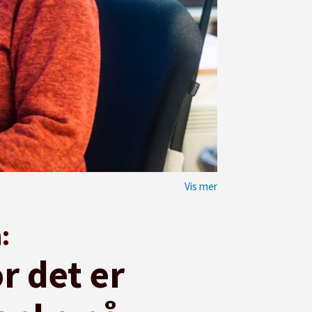
:
or det er