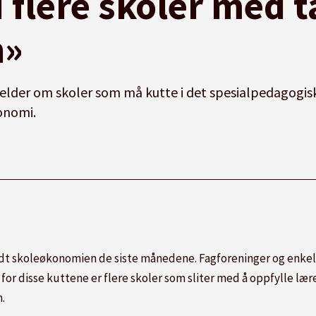
 flere skoler med 
n»
der om skoler som må kutte i det spesialpedagogisk
onomi.
t skoleøkonomien de siste månedene. Fagforeninger og enkelt
s for disse kuttene er flere skoler som sliter med å oppfylle l
m.