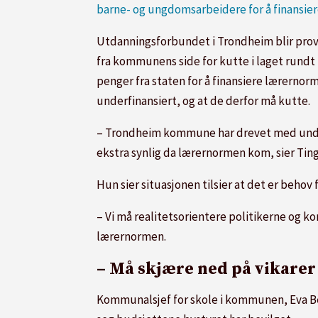
barne- og ungdomsarbeidere for å finansie
Utdanningsforbundet i Trondheim blir pro
fra kommunens side for kutte i laget rundt
penger fra staten for å finansiere lærerno
underfinansiert, og at de derfor må kutte.
– Trondheim kommune har drevet med undersk
ekstra synlig da lærernormen kom, sier Tin
Hun sier situasjonen tilsier at det er behov 
– Vi må realitetsorientere politikerne og k
lærernormen.
– Må skjære ned på vikarer
Kommunalsjef for skole i kommunen, Eva Bel