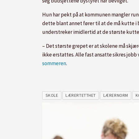
seg budsjettene bystyret har bevilget.
Hun har pekt på at kommunen mangler rundt 
dette blant annet fører til at de må kutte 
understreker imidlertid at de største kutte
– Det største grepet er at skolene må skjære
ikke erstattes. Alle fast ansatte sikres job
sommeren
.
SKOLE
LÆRERTETTHET
LÆRERNORM
K