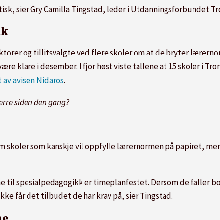
tisk, sier Gry Camilla Tingstad, leder i Utdanningsforbundet T
kk
ktorer og tillitsvalgte ved flere skoler om at de bryter lærern
være klare i desember. I fjor høst viste tallene at 15 skoler i 
t av avisen Nidaros
.
verre siden den gang?
 skoler som kanskje vil oppfylle lærernormen på papiret, men
ne til spesialpedagogikk er timeplanfestet. Dersom de faller bo
 ikke får det tilbudet de har krav på, sier Tingstad.
ne