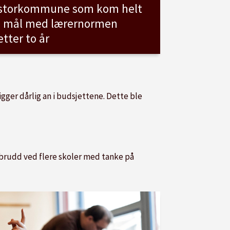
storkommune som kom helt
i mål med lærernormen
etter to år
ger dårlig an i budsjettene. Dette ble
ovbrudd ved flere skoler med tanke på