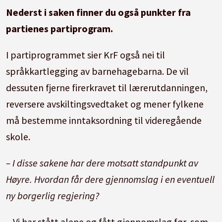
Nederst i saken finner du også punkter fra
partienes partiprogram.
I partiprogrammet sier KrF også nei til
språkkartlegging av barnehagebarna. De vil
dessuten fjerne firerkravet til lærerutdanningen,
reversere avskiltingsvedtaket og mener fylkene
må bestemme inntaksordning til videregående
skole.
– I disse sakene har dere motsatt standpunkt av
Høyre. Hvordan får dere gjennomslag i en eventuell
ny borgerlig regjering?
– Vi har stått alene og fått gjennomslag før, som