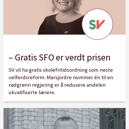
prosent i 2- og 3-timers fag.
Sikre at alle yrkesfag har oppdatert
utstyr.
Legge til rette for skoler med alternativ
pedagogikk eller livssyn, eller skoler med
– Gratis SFO er verdt prisen
en spesiell egenart.
Friskolene må sikres økonomiske rammer
SV vil ha gratis skolefritidsordning som neste
velferdsreform. Marsjordre nummer én til en
som gjør de til reelle alternativ for alle
rødgrønn regjering er å redusere andelen
deler av befolkningen, også de med svak
ukvalifiserte lærere.
økonomi.
Øke andelen barnehagelærere til 50
prosent.