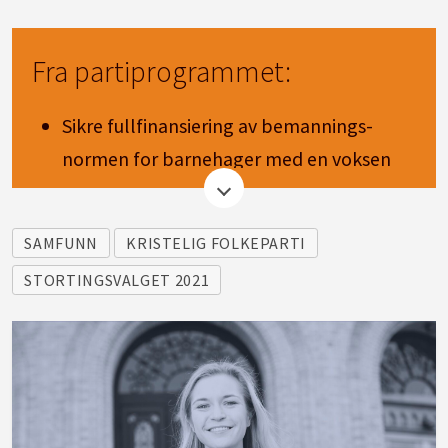
Fra partiprogrammet:
Sikre fullfinansiering av bemannings-
normen for barnehager med en voksen
per tre barn under tre år, en voksen per
seks barn over tre år og en voksen per
SAMFUNN
KRISTELIG FOLKEPARTI
seks barn gjennom hele dagen.
STORTINGSVALGET 2021
Kommunene må sikres anledning til å
skille mellom ideelle og kommersielle
barnehager.
Ha et verdiløft i skolen som sikrer eleven
kunnskap om kristen kulturarv og