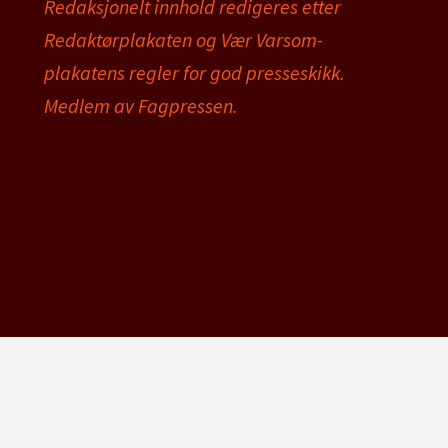
Redaksjonelt innhold redigeres etter
Redaktørplakaten og Vær Varsom-
plakatens regler for god presseskikk.
Medlem av Fagpressen.