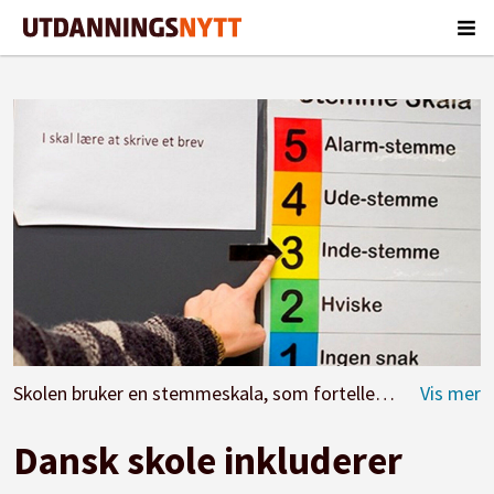
Skolen bruker en stemmeskala, som forteller med farger og tall hvor høyt man får lov å snakke. Foto: Aarhus kommune
Dansk skole inkluderer