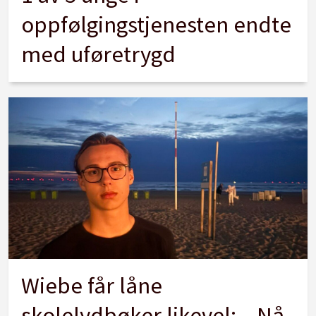
oppfølgingstjenesten endte
med uføretrygd
Wiebe får låne
skolelydbøker likevel: – Nå