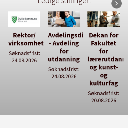
Ledige stillinger:
Avdelingsdirektør
Dekan for
Her kan
tsleiar
- Avdeling
Fakultet
du utlyse
for
for
en ledig
:
utdanning
lærerutdanning
stilling
og kunst-
Søknadsfrist:
Se våre
og
24.08.2026
stillingspakker
kulturfag
Søknadsfrist:
20.08.2026