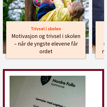
Trivsel i skolen
Motivasjon og trivsel i skolen
– når de yngste elevene får
n
ordet
m