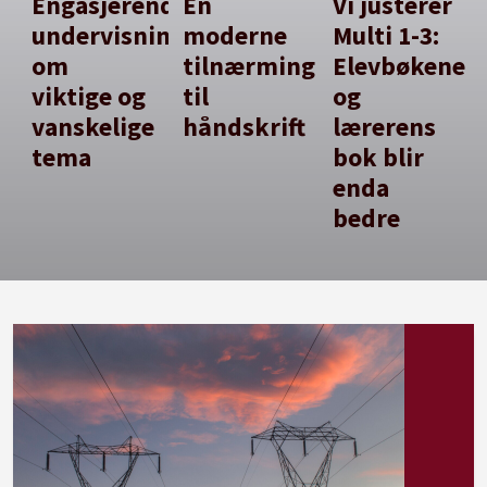
Engasjerende
En
Vi justerer
undervisning
moderne
Multi 1-3:
om
tilnærming
Elevbøkene
viktige og
til
og
vanskelige
håndskrift
lærerens
tema
bok blir
enda
bedre