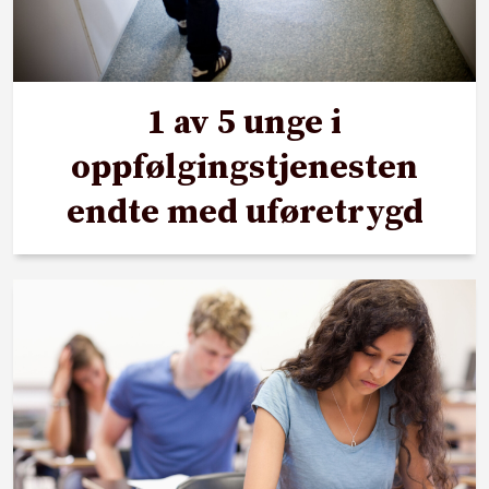
1 av 5 unge i
oppfølgingstjenesten
endte med uføretrygd