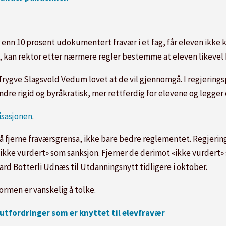
 enn 10 prosent udokumentert fravær i et fag, får eleven ikke k
, kan rektor etter nærmere regler bestemme at eleven likevel k
Trygve Slagsvold Vedum lovet at de vil gjennomgå. I regjerings
ndre rigid og byråkratisk, mer rettferdig for elevene og legger
isasjonen
.
 å fjerne fraværsgrensa, ikke bare bedre reglementet. Regjeri
 «ikke vurdert» som sanksjon. Fjerner de derimot «ikke vurdert»
ard Botterli Udnæs til Utdanningsnytt tidligere i oktober.
rmen er vanskelig å tolke.
 utfordringer som er knyttet til elevfravær