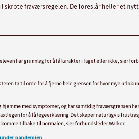
 skrote fraværsregelen. De foreslår heller et nytt 
leven har grunnlag for å få karakter i faget eller ikke, sier f
ren ta til orde for å fjerne hele grensen for hvor mye udokum
 seg hjemme med symptomer, og har samtidig fraværsgrensen h
 fastlegen for å få legeerklæring. Det skaper naturligvis frustr
 å komme tilbake til normalen, sier forbundsleder Walker.
e under pandemien