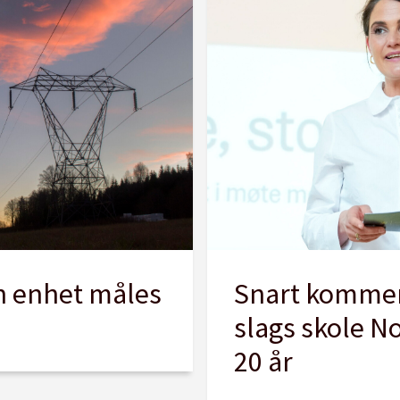
n enhet måles
Snart kommer
slags skole N
20 år