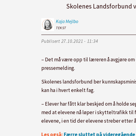
Skolenes Landsforbund vil
Kaja
Mejlbo
TEKST
Publisert
27.10.2021 - 11:34
– Det må være opp til læreren å avgjøre om e
pressemelding.
Skolenes landsforbund ber kunnskapsministe
kan ha i hvert enkelt fag.
– Elever har fått klar beskjed om å holde
med at elevene nå løper i skytteltrafikk til
elevene, i en tid der elevene streber etter
Les også:
Færre sluttet på videregåend