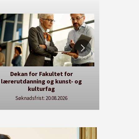
kan for Fakultet for
Her kan du utlyse 
rutdanning og kunst- og
Se våre stil
kulturfag
Søknadsfrist: 20.08.2026