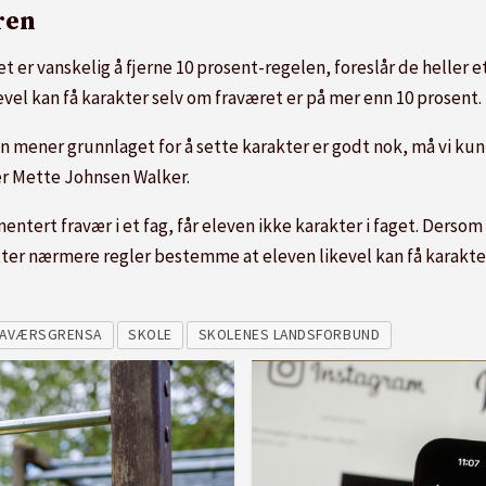
ren
r vanskelig å fjerne 10 prosent-regelen, foreslår de heller et t
vel kan få karakter selv om fraværet er på mer enn 10 prosent.
reren mener grunnlaget for å sette karakter er godt nok, må vi k
sier Mette Johnsen Walker.
ntert fravær i et fag, får eleven ikke karakter i faget. Derso
tter nærmere regler bestemme at eleven likevel kan få karakte
RAVÆRSGRENSA
SKOLE
SKOLENES LANDSFORBUND