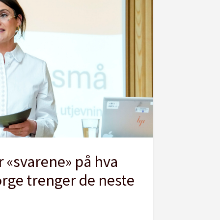
 «svarene» på hva
orge trenger de neste