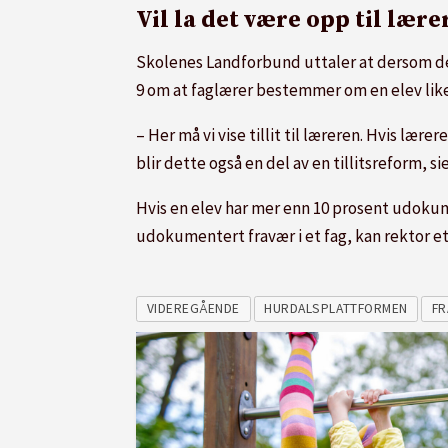
Vil la det være opp til lære
Skolenes Landforbund uttaler at dersom det e
9 om at faglærer bestemmer om en elev like
– Her må vi vise tillit til læreren. Hvis læ
blir dette også en del av en tillitsreform, 
Hvis en elev har mer enn 10 prosent udokume
udokumentert fravær i et fag, kan rektor e
VIDEREGÅENDE
HURDALSPLATTFORMEN
F