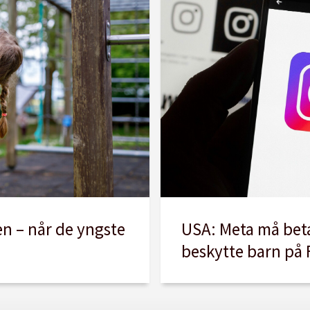
USA: Meta må beta
en – når de yngste
beskytte barn på