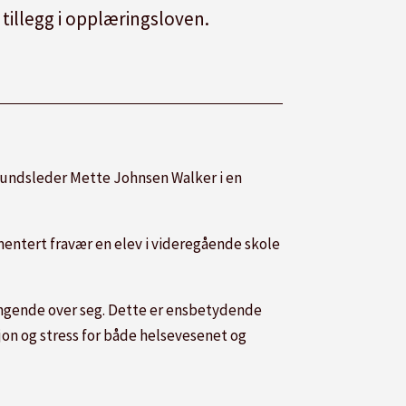
tillegg i opplæringsloven.
orbundsleder Mette Johnsen Walker i en
entert fravær en elev i videregående skole
engende over seg. Dette er ensbetydende
asjon og stress for både helsevesenet og