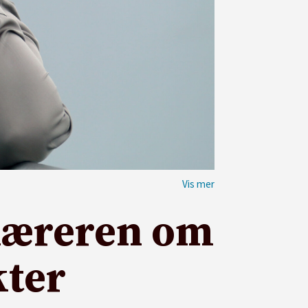
l læreren om
kter