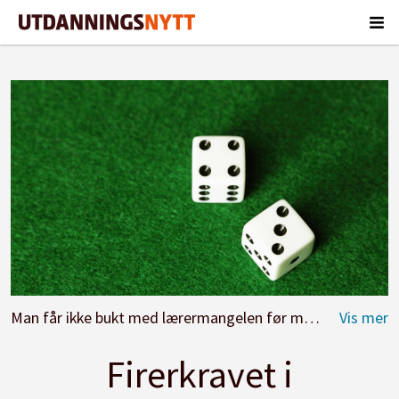
Man får ikke bukt med lærermangelen før man justerer kravet om 40 skolepoeng, skriver Karl Øyvind Jordell.
Firerkravet i