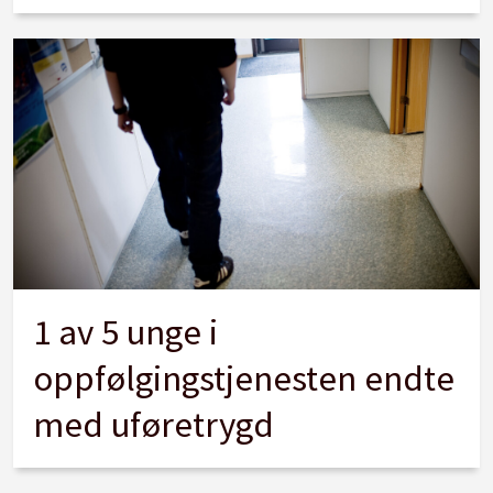
1 av 5 unge i
oppfølgingstjenesten endte
med uføretrygd