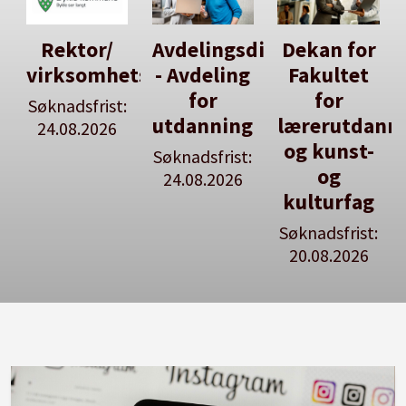
Avdelingsdirektør
Dekan for
Her kan
tsleiar
- Avdeling
Fakultet
du utlyse
for
for
en ledig
:
utdanning
lærerutdanning
stilling
og kunst-
Søknadsfrist:
Se våre
og
24.08.2026
stillingspakker
kulturfag
Søknadsfrist:
20.08.2026