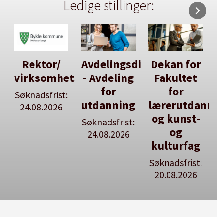
Ledige stillinger:
Avdelingsdirektør
Dekan for
Her kan
tsleiar
- Avdeling
Fakultet
du utlyse
for
for
en ledig
:
utdanning
lærerutdanning
stilling
og kunst-
Søknadsfrist:
Se våre
og
24.08.2026
stillingspakker
kulturfag
Søknadsfrist:
20.08.2026