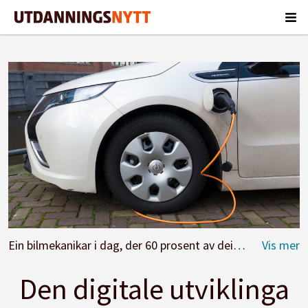
Ein bilmekanikar i dag, der 60 prosent av dei selde bilane er elektriske, er ein annan enn den som vart utdanna for tjue år sidan.
Den digitale utviklinga