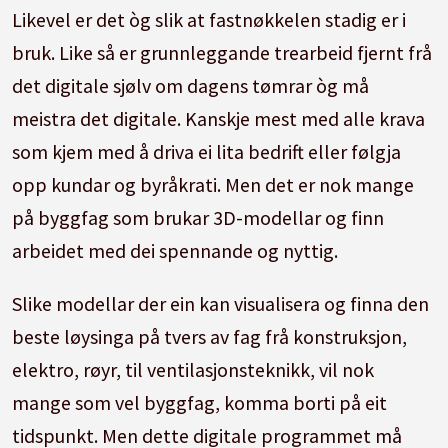
Likevel er det òg slik at fastnøkkelen stadig er i
Sentralstyremedlem i Utdanningsforbundet
bruk. Like så er grunnleggande trearbeid fjernt frå
sidan 2015. Lærar ved Røyken videregående
det digitale sjølv om dagens tømrar òg må
skole.
meistra det digitale. Kanskje mest med alle krava
som kjem med å driva ei lita bedrift eller følgja
Leiar av kontaktforum for vidaragåande
opp kundar og byråkrati. Men det er nok mange
opplæring/fagskule.
på byggfag som brukar 3D-modellar og finn
arbeidet med dei spennande og nyttig.
Slike modellar der ein kan visualisera og finna den
beste løysinga på tvers av fag frå konstruksjon,
elektro, røyr, til ventilasjonsteknikk, vil nok
mange som vel byggfag, komma borti på eit
tidspunkt. Men dette digitale programmet må