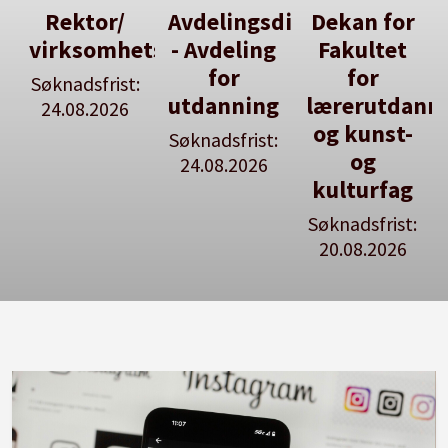
Avdelingsdirektør
Dekan for
Her kan
tsleiar
- Avdeling
Fakultet
du utlyse
for
for
en ledig
:
utdanning
lærerutdanning
stilling
og kunst-
Søknadsfrist:
Se våre
og
24.08.2026
stillingspakker
kulturfag
Søknadsfrist:
20.08.2026