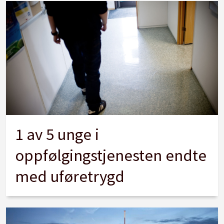
1 av 5 unge i
oppfølgingstjenesten endte
med uføretrygd