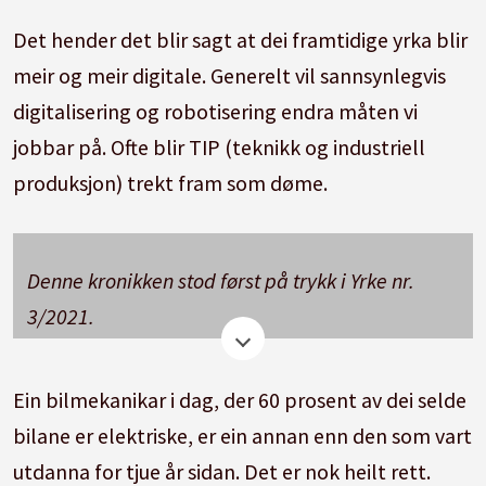
Det hender det blir sagt at dei framtidige yrka blir
meir og meir digitale. Generelt vil sannsynlegvis
digitalisering og robotisering endra måten vi
jobbar på. Ofte blir TIP (teknikk og industriell
produksjon) trekt fram som døme.
Denne kronikken stod først på trykk i Yrke nr.
3/2021.
Om forfattaren
Ein bilmekanikar i dag, der 60 prosent av dei selde
Thom Jambak er adjunkt med
bilane er elektriske, er ein annan enn den som vart
tilleggsutdanning.
utdanna for tjue år sidan. Det er nok heilt rett.