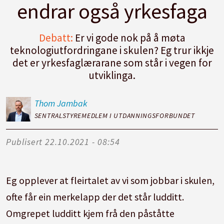
endrar også yrkesfaga
Debatt:
Er vi gode nok på å møta
teknologiutfordringane i skulen? Eg trur ikkje
det er yrkesfaglærarane som står i vegen for
utviklinga.
Thom
Jambak
SENTRALSTYREMEDLEM I UTDANNINGSFORBUNDET
Publisert
22.10.2021 - 08:54
Eg opplever at fleirtalet av vi som jobbar i skulen,
ofte får ein merkelapp der det står ludditt.
Omgrepet ludditt kjem frå den påståtte