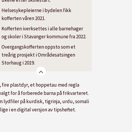
ukene etter skolestart.
Helsesykepleierne i bydelen fikk
kofferten våren 2021.
Kofferten iverksettes i alle barnehager
og skoler i Stavanger kommune fra 2022.
Overgangskofferten oppsto som et
treårig prosjekt i Områdesatsingen
Storhaug i 2019.
 fire plastdyr, et hoppetau med regla
algt for å forberede barna på frikvarteret.
 lydfiler på kurdisk, tigrinja, urdu, somali
ge i en digital versjon av tipsheftet.