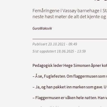
Femåringene i Vassøy barnehage i Sta
neste høst møter de alt det kjente og 
Guro
Waksvik
Publisert
23.10.2021 - 09:49
Sist oppdatert
18.06.2025 - 13:59
Pedagogisk leder Hege Simonsen åpner koff
– Å se, Fuglefesten. Om flaggermusen som vi
– Ja, og han pakket inn marken som gave. Ut
– Flaggermusen er våken hele natten. Han va