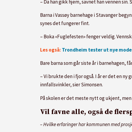
– Da han gikk hjem, savnet han vennen sin. 
Barna i Vassøy barnehage i Stavanger begynt
synes det fungerer fint.
– Boka «Fuglefesten» fenger veldig. Vennskap
Les også:
Trondheim tester ut nye model
Bare barna som går siste år i barnehagen, få
– Vi brukte den i fjor også. I år er det en ny 
innfallsvinkler, sier Simonsen.
På skolen er det meste nytt og ukjent, men 
Vil favne alle, også de fler
– Hvilke erfaringer har kommunen med prosje