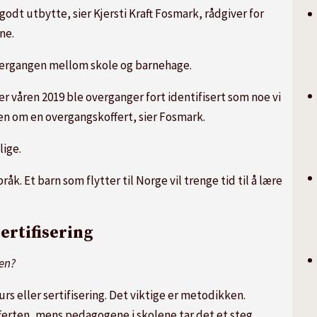
godt utbytte, sier Kjersti Kraft Fosmark, rådgiver for
ne.
overgangen mellom skole og barnehage.
 våren 2019 ble overganger fort identifisert som noe vi
en om en overgangskoffert, sier Fosmark.
lige.
språk. Et barn som flytter til Norge vil trenge tid til å lære
ertifisering
ten?
rs eller sertifisering. Det viktige er metodikken.
rten, mens pedagogene i skolene tar det et steg