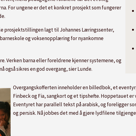
rna. For ungene er det et konkret prosjekt som fungerer
de.
le prosjektstillingen lagt til Johannes Læringssenter,
barneskole og voksenopplæring for nyankomne
bare. Verken barna eller foreldrene kjenner systemene, og
å også sikres en god overgang, sier Lunde.
Overgangskofferten inneholder en billedbok, et eventyr,
Finbeck og Fia, sangkort og et tipshefte. Hoppetauet er v
Eventyret har parallell tekst på arabisk, og foreligger som
og persisk. Nå jobbes det med å gjøre lydfilene tilgjengeli