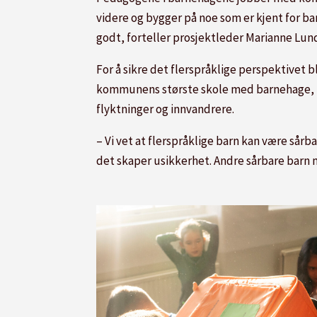
videre og bygger på noe som er kjent for ba
godt, forteller prosjektleder Marianne Lun
For å sikre det flerspråklige perspektivet b
kommunens største skole med barnehage, 
flyktninger og innvandrere.
– Vi vet at flerspråklige barn kan være sår
det skaper usikkerhet. Andre sårbare barn m