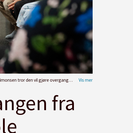
vil gjøre overgangen til skolen lettere.
Foto: Marie 
angen fra
le