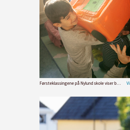
Førsteklassingene på Nylund skole viser begeistring og gjenkjennelse når overgangskofferten hentes fram.