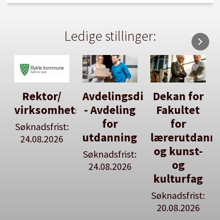
Ledige stillinger:
Avdelingsdirektør
Dekan for
Her kan
tsleiar
- Avdeling
Fakultet
du utlyse
for
for
en ledig
:
utdanning
lærerutdanning
stilling
og kunst-
Søknadsfrist:
Se våre
og
24.08.2026
stillingspakker
kulturfag
Søknadsfrist:
20.08.2026