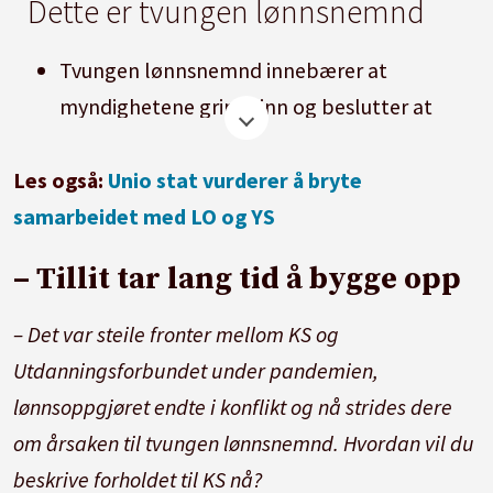
Dette er tvungen lønnsnemnd
Tvungen lønnsnemnd innebærer at
myndighetene griper inn og beslutter at
konflikten skal avgjøres ved lønnsnemnd,
normalt Rikslønnsnemnda.
Les også:
Unio stat vurderer å bryte
samarbeidet med LO og YS
Internasjonale konvensjoner bygger på at
myndighetene bare skal benytte slike
– Tillit tar lang tid å bygge opp
inngrep når det er nødvendig av hensyn til
– Det var steile fronter mellom KS og
liv og helse eller av tungtveiende
Utdanningsforbundet under pandemien,
samfunnsmessige grunner.
lønnsoppgjøret endte i konflikt og nå strides dere
Tvungen lønnsnemnd må vedtas av
om årsaken til tvungen lønnsnemnd. Hvordan vil du
Stortinget i hvert tilfelle.
beskrive forholdet til KS nå?