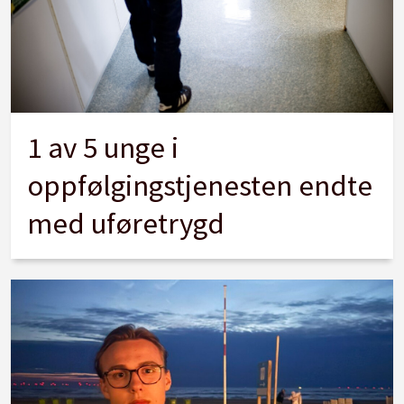
1 av 5 unge i
oppfølgingstjenesten endte
med uføretrygd