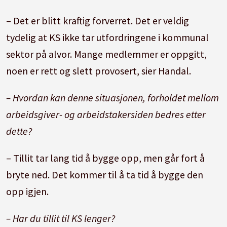
Når en konflikt er brakt inn for
– Det er blitt kraftig forverret. Det er veldig
Rikslønnsnemnda, kan en streik ikke
tydelig at KS ikke tar utfordringene i kommunal
fortsette.
sektor på alvor. Mange medlemmer er oppgitt,
Rikslønnsnemnda består av en leder og
noen er rett og slett provosert, sier Handal.
åtte andre medlemmer, deriblant to
representanter for hver av partene i den
– Hvordan kan denne situasjonen, forholdet mellom
enkelte sak.
arbeidsgiver- og arbeidstakersiden bedres etter
dette?
Lønnsnemndas avgjørelse har samme
virkninger som en tariffavtale.
– Tillit tar lang tid å bygge opp, men går fort å
(Kilde: Store Norske Leksikon)
bryte ned. Det kommer til å ta tid å bygge den
opp igjen.
– Har du tillit til KS lenger?