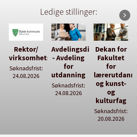
Ledige stillinger:
Avdelingsdirektør
Dekan for
Her kan
tsleiar
- Avdeling
Fakultet
du utlyse
for
for
en ledig
:
utdanning
lærerutdanning
stilling
og kunst-
Søknadsfrist:
Se våre
og
24.08.2026
stillingspakker
kulturfag
Søknadsfrist:
20.08.2026