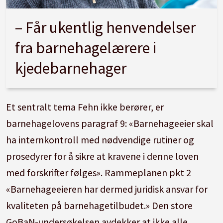
– Får ukentlig henvendelser
fra barnehagelærere i
kjedebarnehager
Et sentralt tema Fehn ikke berører, er
barnehagelovens paragraf 9: «Barnehageeier skal
ha internkontroll med nødvendige rutiner og
prosedyrer for å sikre at kravene i denne loven
med forskrifter følges». Rammeplanen pkt 2
«Barnehageeieren har dermed juridisk ansvar for
kvaliteten på barnehagetilbudet.» Den store
GoBaN-undersøkelsen avdekker at ikke alle