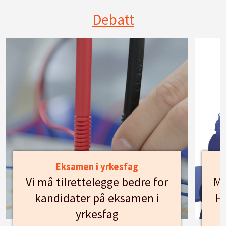
Debatt
Eksamen i yrkesfag
Vi må tilrettelegge bedre for
Mø
kandidater på eksamen i
Hu
yrkesfag