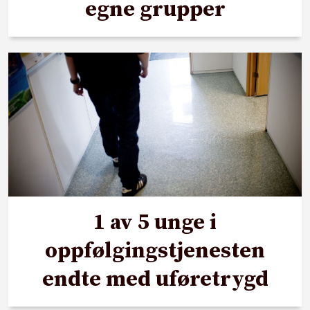
egne grupper
1 av 5 unge i
oppfølgingstjenesten
endte med uføretrygd