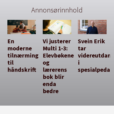
Annonsørinnhold
En
Vi justerer
Svein Erik
moderne
Multi 1-3:
tar
tilnærming
Elevbøkene
videreutdan
til
og
i
håndskrift
lærerens
spesialpedag
bok blir
enda
bedre