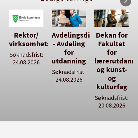
Avdelingsdirektør
Dekan for
Her kan
tsleiar
- Avdeling
Fakultet
du utlyse
for
for
en ledig
:
utdanning
lærerutdanning
stilling
og kunst-
Søknadsfrist:
Se våre
og
24.08.2026
stillingspakker
kulturfag
Søknadsfrist:
20.08.2026