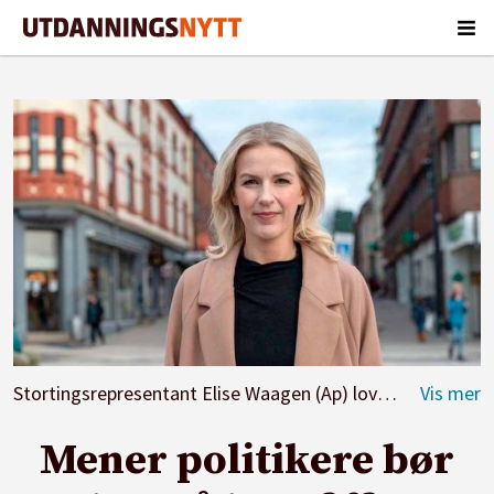
Stortingsrepresentant Elise Waagen (Ap) lover å gi lærere tid og mulighet til å drive utviklingsarbeid.
Mener politikere bør