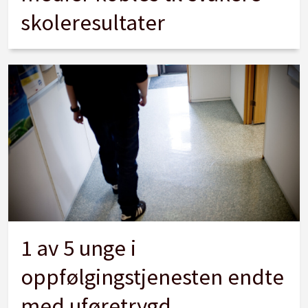
skoleresultater
1 av 5 unge i
oppfølgingstjenesten endte
med uføretrygd