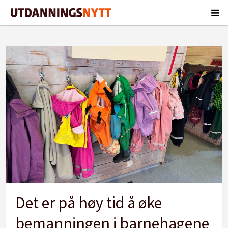
Tag:
solveig
b
sund
Det er på høy tid å øke
bemanningen i barnehagene