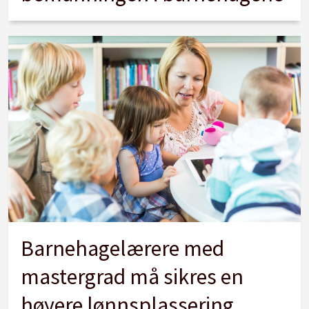
Barnehagelærere med
mastergrad må sikres en
høyere lønnsplassering