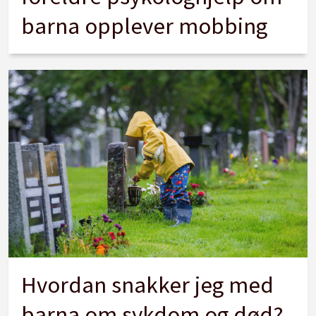
barna opplever mobbing
Hvordan snakker jeg med
barna om sykdom og død?