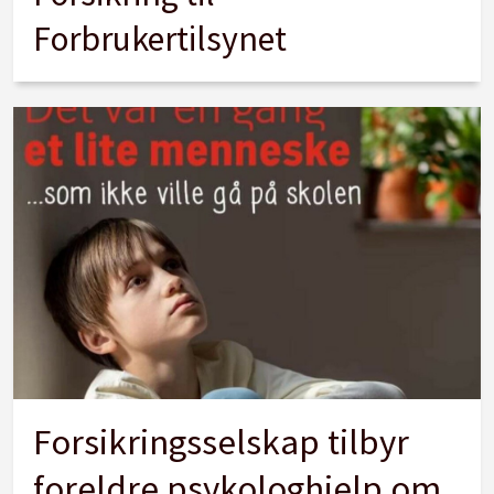
Forbrukertilsynet
Forsikringsselskap tilbyr
foreldre psykologhjelp om