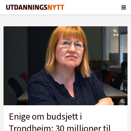
Tag:
byråd
Enige om budsjett i
Trondheim: 30 millioner til