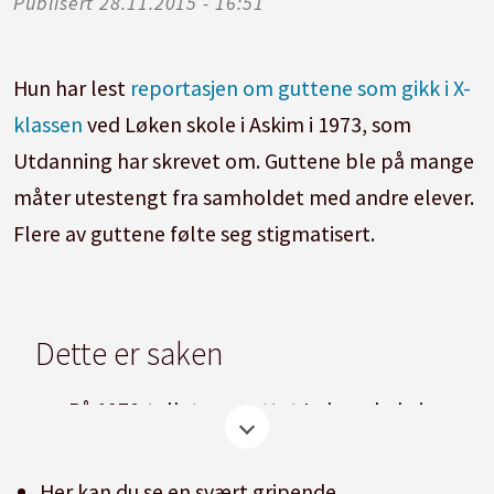
Publisert
28.11.2015 - 16:51
Hun har lest
reportasjen om guttene som gikk i X-
klassen
ved Løken skole i Askim i 1973, som
Utdanning har skrevet om. Guttene ble på mange
måter utestengt fra samholdet med andre elever.
Flere av guttene følte seg stigmatisert.
Dette er saken
På 1970-tallet opprettet Løken skole i
Askim en klasse for det de betegner som
"avvikere".
Her kan du se en svært gripende