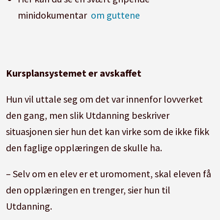
minidokumentar
om guttene
Slike klasser har flere navn, men guttene
som gikk i klassen i Askim kalte klassen X-
klassen. Andre navn er OBS-klasse,
oppsopsklasse, idiotklasse.
Kursplansystemet er avskaffet
Flere av guttene forteller at de levde i
Hun vil uttale seg om det var innenfor lovverket
kummerligere forhold, og sier at skolen
den gang, men slik Utdanning beskriver
ikke fanget opp dette.
situasjonen sier hun det kan virke som de ikke fikk
Utdanning har sporet opp alle guttene.
den faglige opplæringen de skulle ha.
Noen hjemme, og noen på kirkegården.
– Selv om en elev er et uromoment, skal eleven få
den opplæringen en trenger, sier hun til
Utdanning.