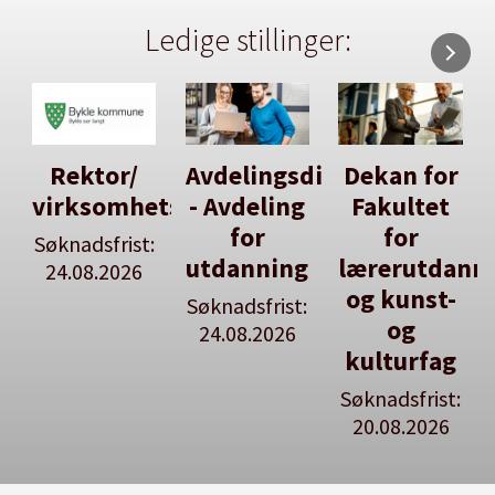
Ledige stillinger:
Avdelingsdirektør
Dekan for
Her kan
tsleiar
- Avdeling
Fakultet
du utlyse
for
for
en ledig
:
utdanning
lærerutdanning
stilling
og kunst-
Søknadsfrist:
Se våre
og
24.08.2026
stillingspakker
kulturfag
Søknadsfrist:
20.08.2026