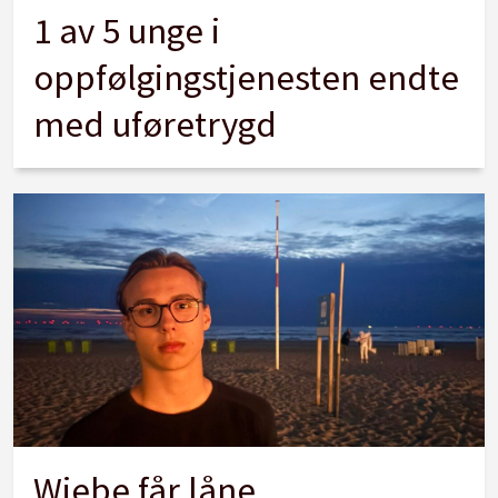
1 av 5 unge i
oppfølgingstjenesten endte
med uføretrygd
Wiebe får låne