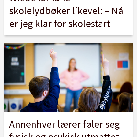
skolelydbøker likevel: – Nå
er jeg klar for skolestart
Annenhver lærer føler seg
fysisk og psykisk utmattet