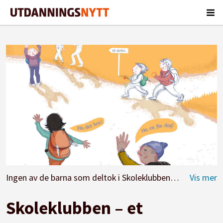
Ingen av de barna som deltok i Skoleklubben hadde problemer med gråting og adskillelse fra foresatte da de begynte i 1. klasse. Illustrasjon: Tone Lileng | post@tonelileng.no
Skoleklubben – et