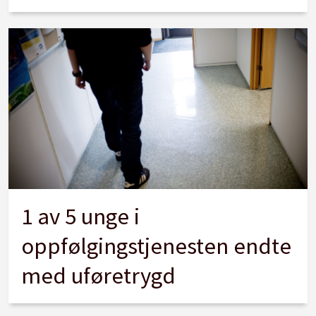
1 av 5 unge i
oppfølgingstjenesten endte
med uføretrygd