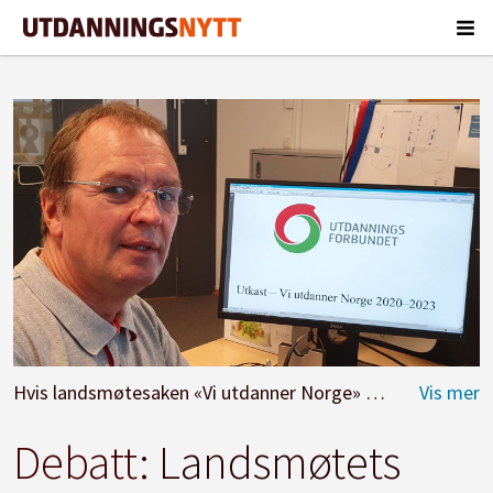
Hvis landsmøtesaken «Vi utdanner Norge» munner ut i en prosatekst uten handlingspunkter, er Asle Jahren bekymret for at bestillingene får mindre styrke. Foto: Privat.
Debatt:
Landsmøtets