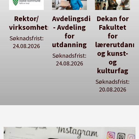
Avdelingsdirektør
Dekan for
Her kan
tsleiar
- Avdeling
Fakultet
du utlyse
for
for
en ledig
:
utdanning
lærerutdanning
stilling
og kunst-
Søknadsfrist:
Se våre
og
24.08.2026
stillingspakker
kulturfag
Søknadsfrist:
20.08.2026