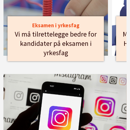
Eksamen i yrkesfag
Vi må tilrettelegge bedre for
Mø
kandidater på eksamen i
Hu
yrkesfag