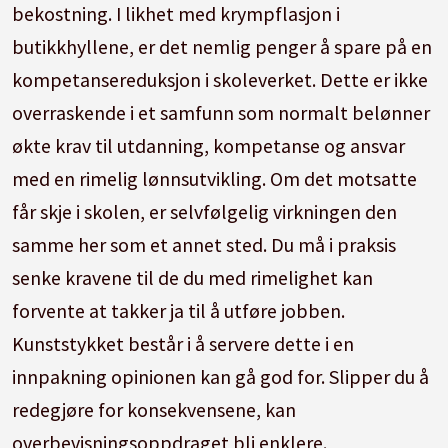
bekostning. I likhet med krympflasjon i
butikkhyllene, er det nemlig penger å spare på en
kompetansereduksjon i skoleverket. Dette er ikke
overraskende i et samfunn som normalt belønner
økte krav til utdanning, kompetanse og ansvar
med en rimelig lønnsutvikling. Om det motsatte
får skje i skolen, er selvfølgelig virkningen den
samme her som et annet sted. Du må i praksis
senke kravene til de du med rimelighet kan
forvente at takker ja til å utføre jobben.
Kunststykket består i å servere dette i en
innpakning opinionen kan gå god for. Slipper du å
redegjøre for konsekvensene, kan
overbevisningsoppdraget bli enklere.