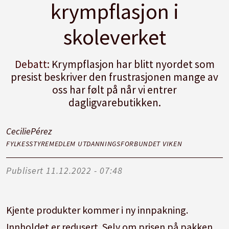
krympflasjon i
skoleverket
Debatt:
Krympflasjon har blitt nyordet som
presist beskriver den frustrasjonen mange av
oss har følt på når vi entrer
dagligvarebutikken.
Cecilie
Pérez
FYLKESSTYREMEDLEM UTDANNINGSFORBUNDET VIKEN
Publisert
11.12.2022 - 07:48
Kjente produkter kommer i ny innpakning.
Innholdet er redusert. Selv om prisen på pakken