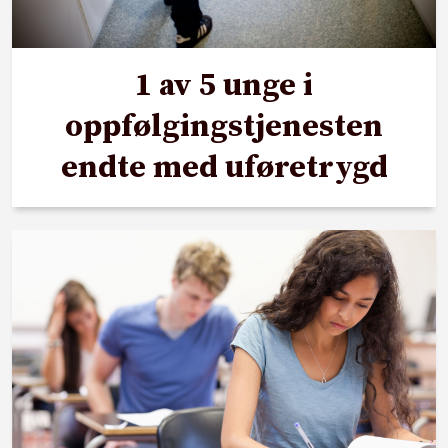
1 av 5 unge i
oppfølgingstjenesten
endte med uføretrygd