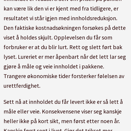
kan være lik den vi er kjent med fra tidligere, er
resultatet vi står igjen med innholdsreduksjon.
Den faktiske kostnadsøkningen forsøkes på dette
viset å holdes skjult. Opplevelsen du får som
forbruker er at du blir lurt. Rett og slett ført bak
lyset. Lureriet er mer åpenbart når det lett lar seg
gjøre å måle og veie innholdet i pakkene.
Trangere økonomiske tider forsterker følelsen av
urettferdighet.
Sett nå at innholdet du får levert ikke er så lett å
måle eller veie. Konsekvensene viser seg kanskje
heller ikke på kort sikt, men først etter noen år.
Kanskje først sent i livet. Gjør det trikset mer