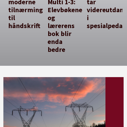
moderne
Multi 1-3:
tar
tilnærming
Elevbøkene
videreutdan
til
og
i
håndskrift
lærerens
spesialpedag
bok blir
enda
bedre