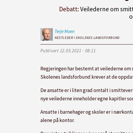
Debatt:
Veilederne om smitte
o
Terje
Moen
NESTLEDER I SKOLENES LANDSFORBUND
Publisert
12.03.2021 - 08:11
Regjeringen har bestemt at veilederne om s
Skolenes landsforbund krever at de oppdater
De ansatte er i liten grad omtalt i smittev
nye veilederne inneholder egne kapitler som
Ansatte i barnehager og skoler er i nærkon
alene på kontor.