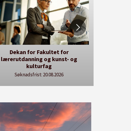
Dekan for Fakultet for
Her kan du utl
ærerutdanning og kunst- og
Se våre 
kulturfag
Søknadsfrist: 20.08.2026