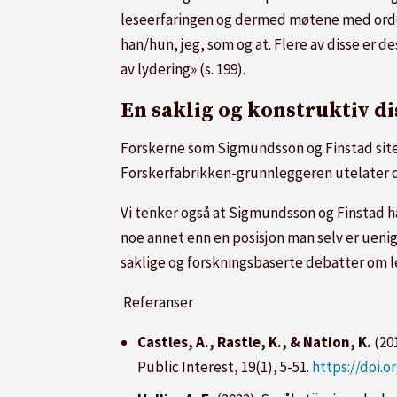
leseerfaringen og dermed møtene med orden
han/hun, jeg, som og at. Flere av disse er 
av lydering» (s. 199).
En saklig og konstruktiv d
Forskerne som Sigmundsson og Finstad siter
Forskerfabrikken-grunnleggeren utelater dis
Vi tenker også at Sigmundsson og Finstad ha
noe annet enn en posisjon man selv er uenig i
saklige og forskningsbaserte debatter om le
Referanser
Castles, A., Rastle, K., & Nation, K.
(20
Public Interest, 19(1), 5-51.
https://doi.