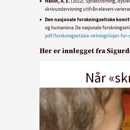
Hallin, A. E.
(2022). Språkstörning, dyslex
skrivundervisning utifrån elevers varier
Den nasjonale forskningsetiske komi
og humaniora. De nasjonale forskningse
pdf/forskningsetiske-retningslinjer-fo
Her er innlegget fra Sigurd
Når «sk