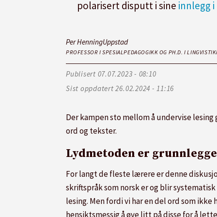
polarisert disputt i sine
innlegg 
Per Henning
Uppstad
PROFESSOR I SPESIALPEDAGOGIKK OG PH.D. I LINGVISTIK
Publisert
07.07.2023 - 08:10
Sist oppdatert
26.02.2024 - 11:16
Der kampen sto mellom å undervise lesing 
ord og tekster.
Lydmetoden er grunnleggen
For langt de fleste lærere er denne diskusj
skriftspråk som norsk er og blir systemat
lesing. Men fordi vi har en del ord som ikke
hensiktsmessig å øve litt på disse for å let