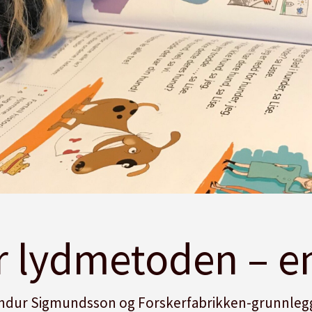
r lydmetoden – e
ur Sigmundsson og Forskerfabrikken-grunnlegg