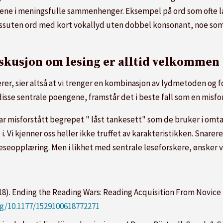
e i meningsfulle sammenhenger. Eksempel på ord som ofte lær
dessuten ord med kort vokallyd uten dobbel konsonant, noe som 
iskusjon om lesing er alltid velkommen
er, sier altså at vi trenger en kombinasjon av lydmetoden og
se sentrale poengene, framstår det i beste fall som en misfors
r misforstått begrepet " låst tankesett" som de bruker i omtale
. Vi kjenner oss heller ikke truffet av karakteristikken. Snarere 
seopplæring. Men i likhet med sentrale leseforskere, ønsker vi
18). Ending the Reading Wars: Reading Acquisition From Novice 
org/10.1177/1529100618772271