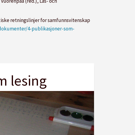
 Vuorenpää (red.), Läs- och
tiske retningslinjer for samfunnsvitenskap
/dokumenter/4-publikasjoner-som-
m lesing