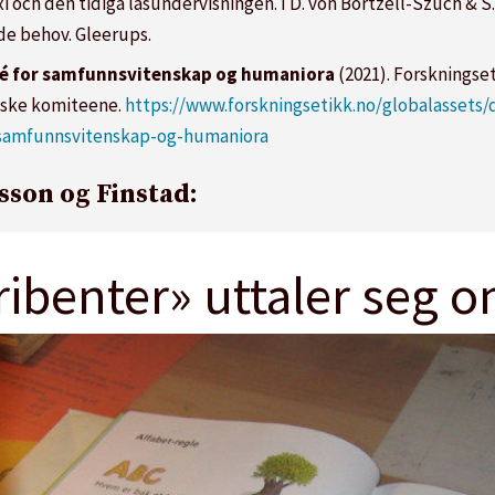
i och den tidiga läsundervisningen. I D. von Börtzell-Szuch & S.
ade behov. Gleerups.
té for samfunnsvitenskap og humaniora
(2021). Forskningse
tiske komiteene.
https://www.forskningsetikk.no/globalassets
r-samfunnsvitenskap-og-humaniora
sson og Finstad:
ribenter» uttaler seg o