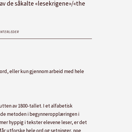
av de såkalte «lesekrigene»/«the
ENTERLEDER
 ord, eller kun gjennom arbeid med hele
en av 1800-tallet. I et alfabetisk
gende metoden i begynneropplæringen i
mer hyppig i tekster elevene leser, er det
 får utforske hele ord og setninger, noe