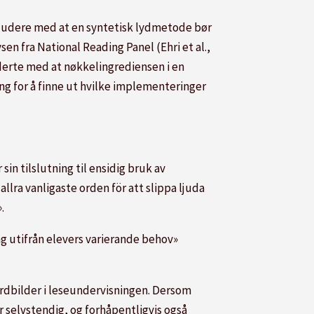
onkludere med at en syntetisk lydmetode bør
en fra National Reading Panel (Ehri et al.,
uderte med at nøkkelingrediensen i en
ng for å finne ut hvilke implementeringer
sin tilslutning til ensidig bruk av
allra vanligaste orden för att slippa ljuda
.
ing utifrån elevers varierande behov»
 ordbilder i leseundervisningen. Dersom
r selvstendig, og forhåpentligvis også