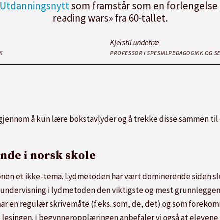
i Utdanningsnytt
som framstår som en forlengelse 
reading wars» fra 60-tallet.
Kjersti
Lundetræ
K
PROFESSOR I SPESIALPEDAGOGIKK OG S
gjennom å kun lære bokstavlyder og å trekke disse sammen til
de i norsk skole
onen et ikke-tema. Lydmetoden har vært dominerende siden slutt
isk undervisning i lydmetoden den viktigste og mest grunnleg
 har en regulær skrivemåte (f.eks. som, de, det) og som forekom
te lesingen. I begynneropplæringen anbefaler vi også at elevene