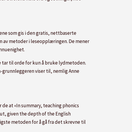
ne som gis i den gratis, nettbaserte
on av metoder i leseopplæringen. De mener
innuenighet.
 tar til orde for kun å bruke lydmetoden.
n-grunnleggeren viser til, nemlig Anne
er de at «In summary, teaching phonics
ut, given the depth of the English
igste metoden for å gå fra det skrevne til