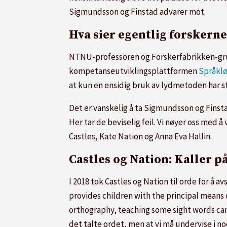
Sigmundsson og Finstad advarer mot.
Hva sier egentlig forskerne
NTNU-professoren og Forskerfabrikken-grunn
kompetanseutviklingsplattformen
Språkl
at kun en ensidig bruk av lydmetoden har st
Det er vanskelig å ta Sigmundsson og Finsta
Her tar de beviselig feil. Vi nøyer oss med
Castles, Kate Nation og Anna Eva Hallin.
Castles og Nation: Kaller p
I 2018 tok Castles og Nation til orde for å av
provides children with the principal means 
orthography, teaching some sight words can a
det talte ordet, men at vi må undervise i noe