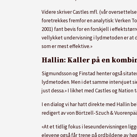
Videre skriver Castles mfl. (vår oversettels
foretrekkes fremfor en analytisk: Verken To
2001) fant bevis for en forskjell i effekts
vellykket undervisning i lydmetoden er at d
som er mest effektive.»
Hallin: Kaller på en kombi
Sigmundsson og Finstad henter også sitater fr
lydmetoden. Men i det samme intervjuet sier H
just dessa.» I likhet med Castles og Nation t
I en dialog vi har hatt direkte med Hallin b
redigert av von Börtzell-Szuch & Vuorenpää
«At et tidlig fokus i leseundervisningen lig
elevene også får trene på ordbildene av høg