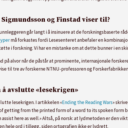
 Sigmundsson og Finstad viser til?
leggeren går langt i å insinuere at de forskningsbaserte råde
øyper
må forkastes fordi Lesesenteret anbefaler en kombinasj
øtte i forskning. Vi har en mistanke om at dette bunner i en sk
d på alvor når de påstår at prominente, internasjonale forskere
 å vise til tre av forskerne NTNU-professoren og Forskerfabrikke
å å avslutte «lesekrigen»
slutte lesekrigen. I artikkelen «
Ending the Reading Wars
» skriv
of getting from the printed form of a word to its spoken form b
ssist here as well.» Altså, på norsk: at lydmetoden er den vikt
n hele ord i tillegg, siden ortografien ikke er lydrett.