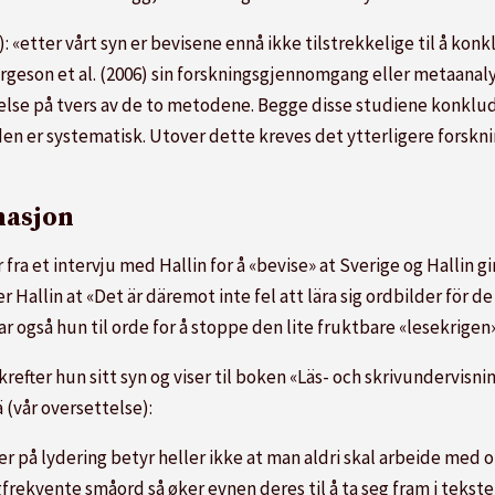
e): «etter vårt syn er bevisene ennå ikke tilstrekkelige til å k
rgeson et al. (2006) sin forskningsgjennomgang eller metaanalys
tørrelse på tvers av de to metodene. Begge disse studiene konkl
en er systematisk. Utover dette kreves det ytterligere forskni
nasjon
a et intervju med Hallin for å «bevise» at Sverige og Hallin gir 
allin at «Det är däremot inte fel att lära sig ordbilder för de 
ar også hun til orde for å stoppe den lite fruktbare «lesekrigen»
ekrefter hun sitt syn og viser til boken «Läs- och skrivundervisn
 (vår oversettelse):
ger på lydering betyr heller ikke at man aldri skal arbeide med
frekvente småord så øker evnen deres til å ta seg fram i tekste