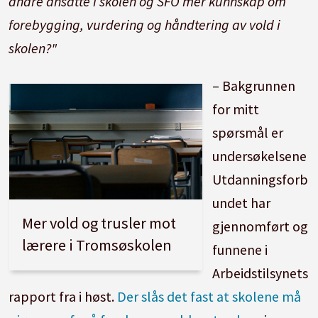
andre ansatte i skolen og SFO mer kunnskap om
forebygging, vurdering og håndtering av vold i
skolen?"
– Bakgrunnen
for mitt
spørsmål er
undersøkelsene
Utdanningsforb
undet har
Mer vold og trusler mot
gjennomført og
lærere i Tromsøskolen
funnene i
Arbeidstilsynets
rapport fra i høst.
Der slås det fast at skolene må