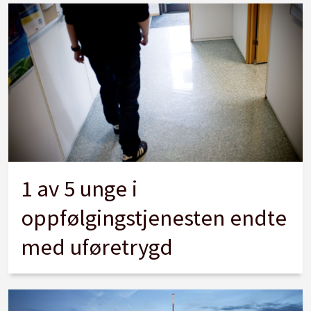
1 av 5 unge i
oppfølgingstjenesten endte
med uføretrygd