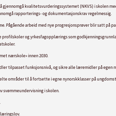
 å gjennomgå kvalitetsvurderingssystemet (NKVS) i skolen me
gjennomgå rapporterings- og dokumentasjonskrav regelmessig.
ene. Pågående arbeid med nye progresjonsprøver blir satt på pa
e profilskoler og yrkesfagopplærings som godkjenningsgrunnlag
atskoler.
rmet nærskole» innen 2030.
dler tilpasset funksjonsnivå, og sikre alle læremidler på egen 
delte områder til å fortsette i egne nynorskklasser på ungdomst
 av svømmeundervisning i skolen.
.
læringslov.