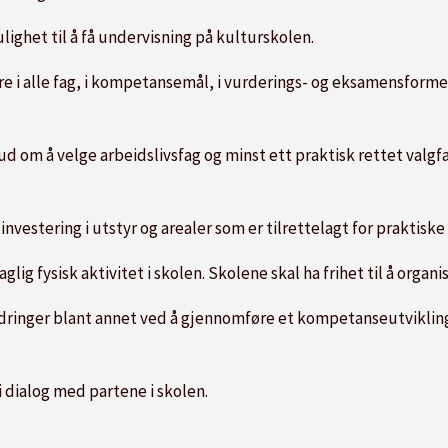
ulighet til å få undervisning på kulturskolen.
e i alle fag, i kompetansemål, i vurderings- og eksamensforme
ud om å velge arbeidslivsfag og minst ett praktisk rettet valgfag
nvestering i utstyr og arealer som er tilrettelagt for praktisk
lig fysisk aktivitet i skolen. Skolene skal ha frihet til å organi
ringer blant annet ved å gjennomføre et kompetanseutvikling
 dialog med partene i skolen.