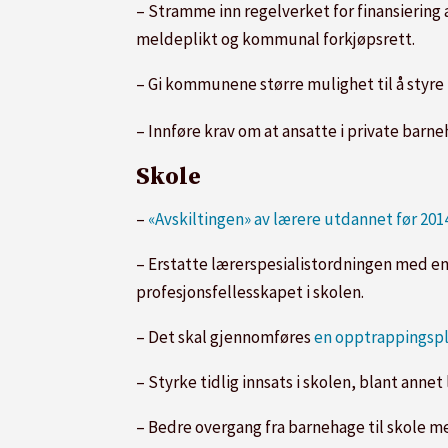
– Stramme inn regelverket for finansiering 
meldeplikt og kommunal forkjøpsrett.
– Gi kommunene større mulighet til å styre f
– Innføre krav om at ansatte i private barne
Skole
–
«Avskiltingen» av lærere utdannet før 201
– Erstatte lærerspesialistordningen med en 
profesjonsfellesskapet i skolen.
– Det skal gjennomføres
en opptrappingspl
– Styrke tidlig innsats i skolen, blant annet
– Bedre overgang fra barnehage til skole m