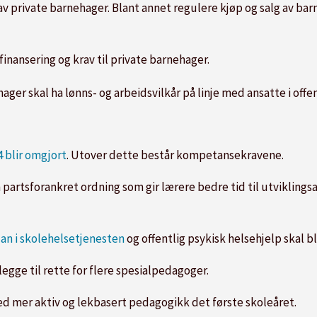
av private barnehager. Blant annet regulere kjøp og salg av ba
inansering og krav til private barnehager.
hager skal ha lønns- og arbeidsvilkår på linje med ansatte i offe
4 blir omgjort
. Utover dette består kompetansekravene.
partsforankret ordning som gir lærere bedre tid til utviklings
an i skolehelsetjenesten
og offentlig psykisk helsehjelp skal bli
 legge til rette for flere spesialpedagoger.
ed mer aktiv og lekbasert pedagogikk det første skoleåret.