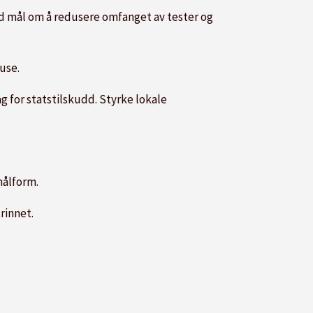
d mål om å redusere omfanget av tester og
use.
 for statstilskudd. Styrke lokale
målform.
rinnet.