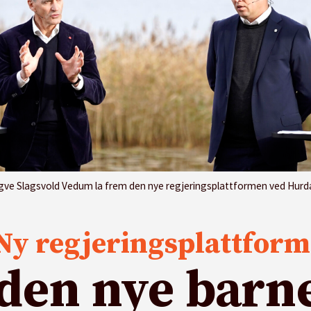
Trygve Slagsvold Vedum la frem den nye regjeringsplattformen ved Hurda
Ny regjeringsplattform
r den nye barn