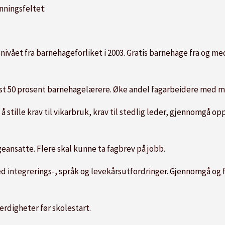
nningsfeltet:
nivået fra barnehageforliket i 2003. Gratis barnehage fra og m
 50 prosent barnehagelærere. Øke andel fagarbeidere med må
tille krav til vikarbruk, krav til stedlig leder, gjennomgå op
ansatte. Flere skal kunne ta fagbrev på jobb.
ed integrerings-, språk og levekårsutfordringer. Gjennomgå o
ferdigheter før skolestart.