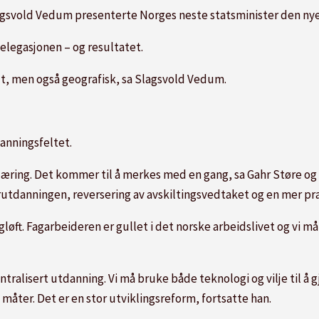
svold Vedum presenterte Norges neste statsminister den nye
elegasjonen – og resultatet.
ialt, men også geografisk, sa Slagsvold Vedum.
anningsfeltet.
k læring. Det kommer til å merkes med en gang, sa Gahr Støre o
utdanningen, reversering av avskiltingsvedtaket og en mer pra
gløft. Fagarbeideren er gullet i det norske arbeidslivet og vi må
ntralisert utdanning. Vi må bruke både teknologi og vilje til å
e måter. Det er en stor utviklingsreform, fortsatte han.