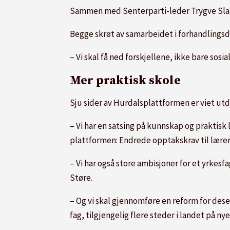
Sammen med Senterparti-leder Trygve Slag
Begge skrøt av samarbeidet i forhandlingsd
– Vi skal få ned forskjellene, ikke bare sos
Mer praktisk skole
Sju sider av Hurdalsplattformen er viet utd
– Vi har en satsing på kunnskap og praktis
plattformen: Endrede opptakskrav til lærer
– Vi har også store ambisjoner for et yrkesfa
Støre.
– Og vi skal gjennomføre en reform for dese
fag, tilgjengelig flere steder i landet på ny