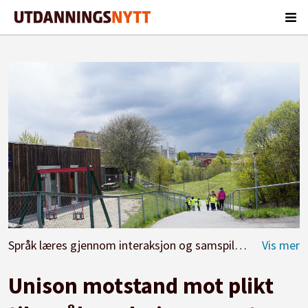
Språk læres gjennom interaksjon og samspill, mener barnehagelærerne. De sier nei til vurderingsplikt.
Unison motstand mot plikt