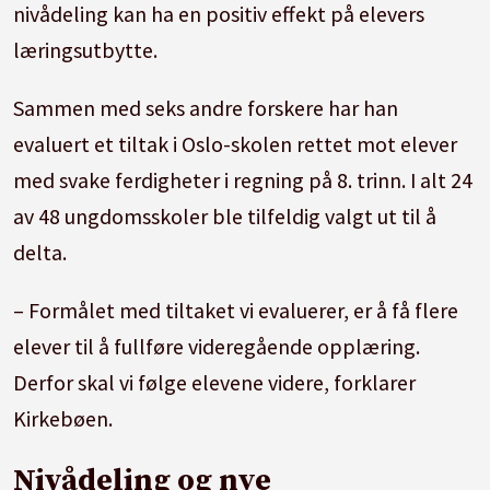
nivådeling kan ha en positiv effekt på elevers
kjønn eller etnisk tilhørighet. Klassene,
læringsutbytte.
basisgruppene og gruppene må ikke være
større enn det som er pedagogisk forsvarlig
Sammen med seks andre forskere har han
og trygt.»
evaluert et tiltak i Oslo-skolen rettet mot elever
med svake ferdigheter i regning på 8. trinn. I alt 24
av 48 ungdomsskoler ble tilfeldig valgt ut til å
delta.
– Formålet med tiltaket vi evaluerer, er å få flere
elever til å fullføre videregående opplæring.
Derfor skal vi følge elevene videre, forklarer
Kirkebøen.
Nivådeling og nye