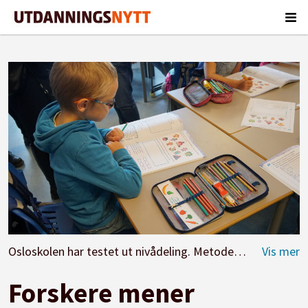
Osloskolen har testet ut nivådeling. Metoden møter skepsis både i Ap, SV og Utdanningsforbundet.
Forskere mener