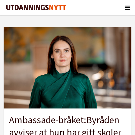
Tag:
vika
videregående
Ambassade-bråket:Byråden
avviser at hun har gitt skoler