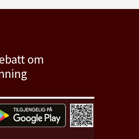
debatt om
anning