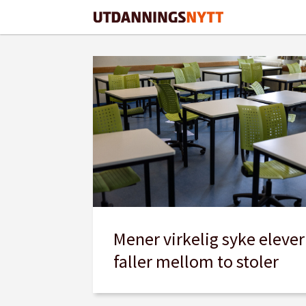
Tag:
tverrfaglig
samarbeid
Mener virkelig syke elever
faller mellom to stoler