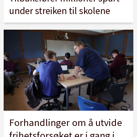
under streiken til skolene
Forhandlinger om å utvide
frihetsforsøket er i gang i