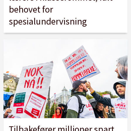
behovet for
spesialundervisning
Tilbakefører millioner spart