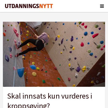
Tag:
steinar
brattenborg
Skal innsats kun vurderes i
kroppsøving?