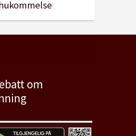
hukommelse
debatt om
anning