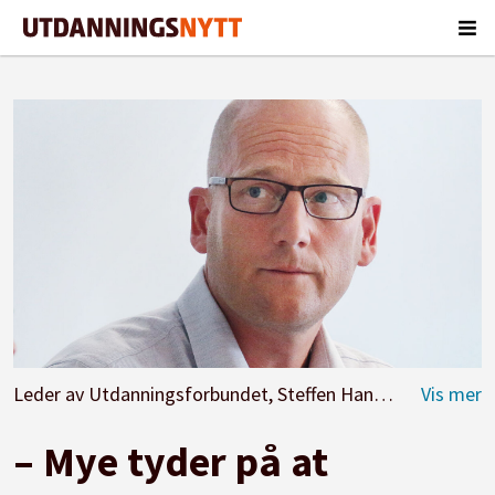
Leder av Utdanningsforbundet, Steffen Handal, mener sentrale myndigheter må rydde opp i hvordan kapittel 9 i opplæringsloven praktiseres. Foto: Jørgen Jelstad.
– Mye tyder på at