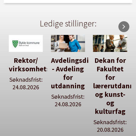
Ledige stillinger:
Avdelingsdirektør
Dekan for
Her kan
tsleiar
- Avdeling
Fakultet
du utlyse
for
for
en ledig
:
utdanning
lærerutdanning
stilling
og kunst-
Søknadsfrist:
Se våre
og
24.08.2026
stillingspakker
kulturfag
Søknadsfrist:
20.08.2026