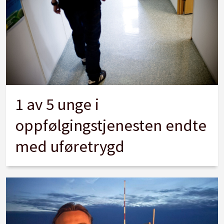
1 av 5 unge i
oppfølgingstjenesten endte
med uføretrygd