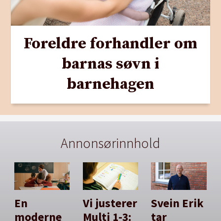
Foreldre forhandler om
barnas søvn i
barnehagen
Annonsørinnhold
En
Vi justerer
Svein Erik
moderne
Multi 1-3:
tar