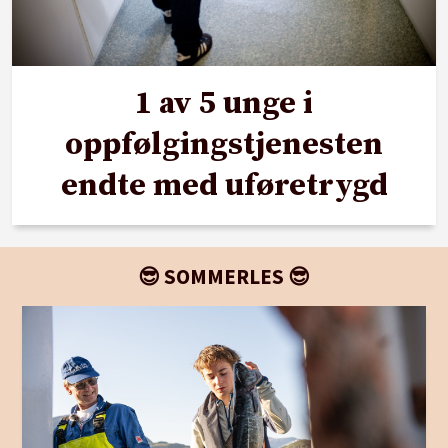
1 av 5 unge i
oppfølgingstjenesten
endte med uføretrygd
😎 SOMMERLES 😎