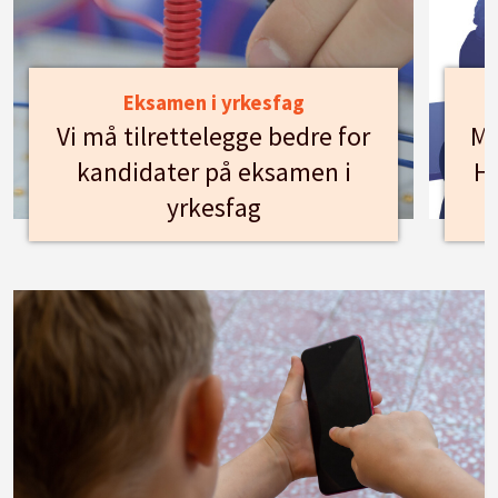
Eksamen i yrkesfag
Vi må tilrettelegge bedre for
Mø
kandidater på eksamen i
Hu
yrkesfag