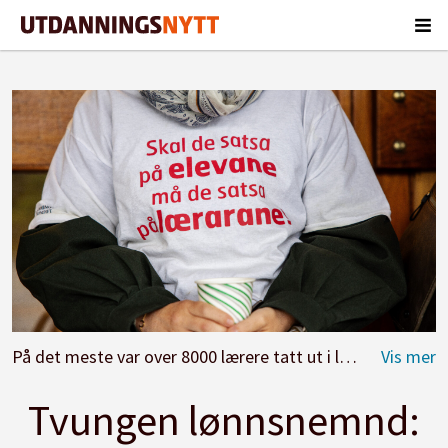
På det meste var over 8000 lærere tatt ut i lærerstreiken, som ble avslutta 27. september, etter at regjeringa varsla tvungen lønnsnemnd.
Tvungen lønnsnemnd: