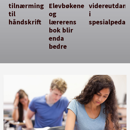
tilnærming
Elevbøkene
videreutdan
til
og
i
håndskrift
lærerens
spesialpedag
bok blir
enda
bedre