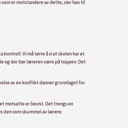
 som er motstandere av dette, sier han til
ta kontroll. Vi må tørre å si at skolen har et
kole og der bør læreren være på toppen. Det
evelse av en konflikt danner grunnlaget for
et motsatte er bevist. Det trengs en
eves den som skummel av lærere.