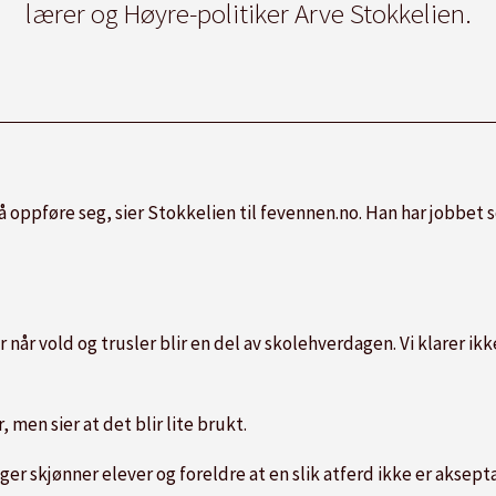
lærer og Høyre-politiker Arve Stokkelien.
 å oppføre seg, sier Stokkelien til fevennen.no. Han har jobbet so
r når vold og trusler blir en del av skolehverdagen. Vi klarer ik
, men sier at det blir lite brukt.
er skjønner elever og foreldre at en slik atferd ikke er aksepta