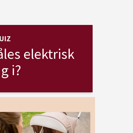
UIZ
les elektrisk
g i?