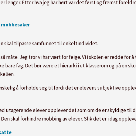
lenger. Etter hva jeg har hørt var det først og fremst foreldre
av mobbesaker
 skal tilpasse samfunnet til enkeltindividet.
så måte. Jeg tror vi har vært for feige. Vi i skolen er redde for å 
ke bare fag. Det bør være et hierarki i et klasserom og på en s
kelien.
nskelig å forholde seg til fordi det er elevens subjektive oppl
ed utagerende elever opplever det som om de er skyldige til d
n. Den skal forhindre mobbing av elever. Slik det er i dag oppl
satte