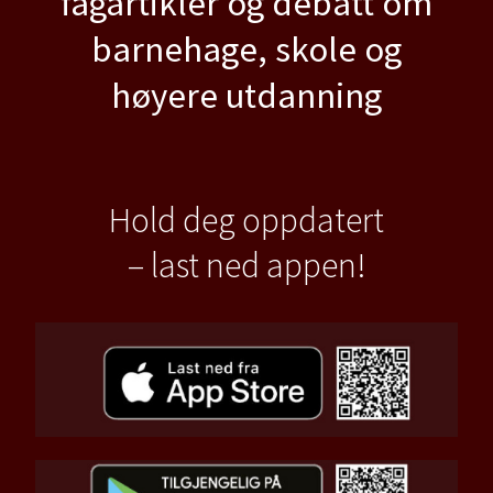
fagartikler og debatt om
barnehage, skole og
høyere utdanning
Hold deg oppdatert
– last ned appen!