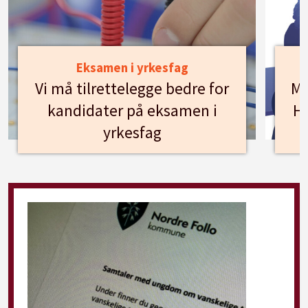
Eksamen i yrkesfag
Vi må tilrettelegge bedre for
Mø
kandidater på eksamen i
Hu
yrkesfag