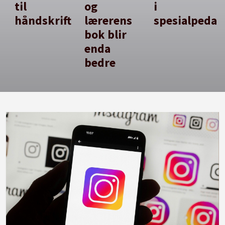
til
og
i
håndskrift
lærerens
spesialpedag
bok blir
enda
bedre