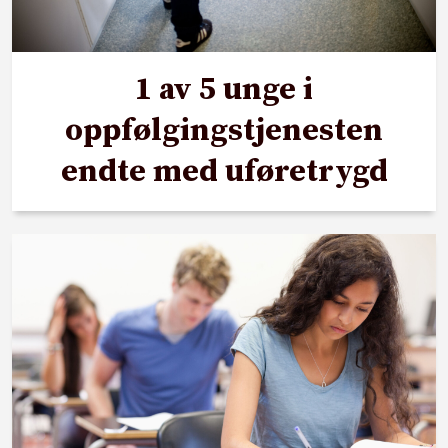
1 av 5 unge i
oppfølgingstjenesten
endte med uføretrygd