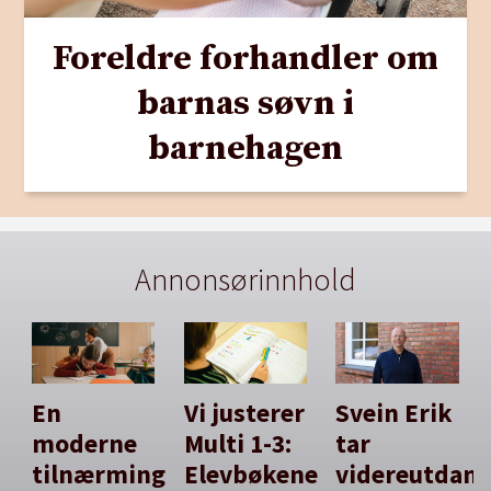
Foreldre forhandler om
barnas søvn i
barnehagen
Annonsørinnhold
En
Vi justerer
Svein Erik
moderne
Multi 1-3:
tar
tilnærming
Elevbøkene
videreutdan