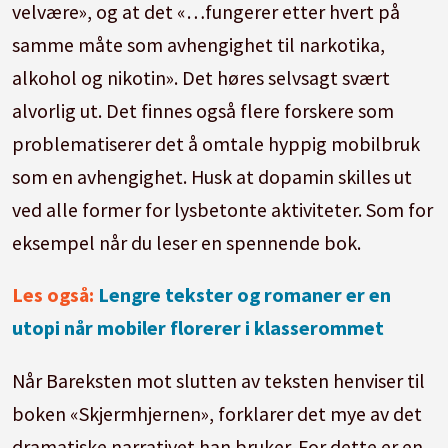
velvære», og at det «…fungerer etter hvert på
samme måte som avhengighet til narkotika,
alkohol og nikotin». Det høres selvsagt svært
alvorlig ut. Det finnes også flere forskere som
problematiserer det å omtale hyppig mobilbruk
som en avhengighet. Husk at dopamin skilles ut
ved alle former for lysbetonte aktiviteter. Som for
eksempel når du leser en spennende bok.
Les også:
Lengre tekster og romaner er en
utopi når mobiler florerer i klasserommet
Når Bareksten mot slutten av teksten henviser til
boken «Skjermhjernen», forklarer det mye av det
dramatiske narrativet han bruker. For dette er en